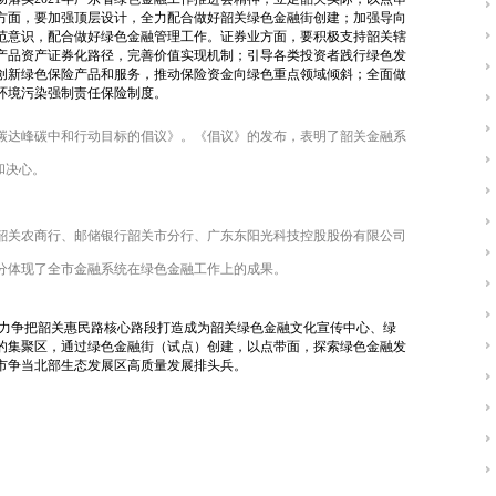
方面，要加强顶层设计，全力配合做好韶关绿色金融街创建；加强导向
范意识，配合做好绿色金融管理工作。证券业方面，要积极支持韶关辖
产品资产证券化路径，完善价值实现机制；引导各类投资者践行绿色发
创新绿色保险产品和服务，推动保险资金向绿色重点领域倾斜；全面做
环境污染强制责任保险制度。
碳达峰碳中和行动目标的倡议》。《倡议》的发布，表明了韶关金融系
和决心。
韶关农商行、邮储银行韶关市分行、广东东阳光科技控股股份有限公司
分体现了全市金融系统在绿色金融工作上的成果。
力争把韶关惠民路核心路段打造成为韶关绿色金融文化宣传中心、绿
的集聚区，通过绿色金融街（试点）创建，以点带面，探索绿色金融发
市争当北部生态发展区高质量发展排头兵。