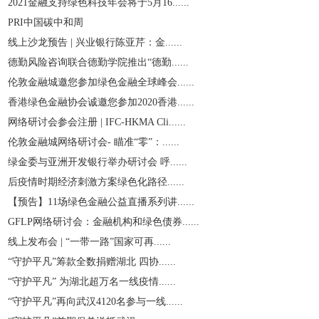
2021金融支持绿色科技年会将于5月16......
PRI中国碳中和周
线上沙龙预告 | 兴业银行陈亚芹：金......
德勤风险咨询联合德勤学院推出“德勤......
伦敦金融城邀您参加绿色金融全球峰会......
香港绿色金融协会诚邀您参加2020香港......
网络研讨会参会注册 | IFC-HKMA Cli......
伦敦金融城网络研讨会- 瞄准“零”：......
绿金委与亚洲开发银行举办研讨会 呼......
后疫情时期经济刺激方案绿色化路径......
【预告】11场绿色金融公益直播系列讲......
GFLP网络研讨会：金融机构和绿色债券......
线上发布会 | “一带一路”国家可再......
“守护平凡”筹款全数捐赠湖北 四协......
“守护平凡” 为湖北超万名一线疫情......
“守护平凡”再向武汉4120名参与一线......