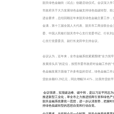
韶关绿色金融街（试点）创建启动仪式。会议深入学
市政府关于大力发展绿色金融支持绿色低碳转型、助力
进会要求，总结回顾近年来韶关绿色金融主要工作，
金满，第十三届全国人大代表、韶关市工商业联合会
委、中国人民银行韶关市中心支行党委书记、行长刘
心支行党委委员、副行长龙田华主持会议。
会议认为，近年来，全市金融系统紧紧围绕“全力筑
发展排头兵”的定位，按照市委市政府对金融工作的“
色金融发展方面做了许多有益的尝试，绿色金融工作走
贷款余额83.29亿元，同比增幅59.41%，比我市贷款
会议强调，实现碳达峰、碳中和，是以习近平同志为
推进新型工业化，举全市之力推进招商引资和绿色产
韶关金融系统要统一思想，进一步认清形势，把握时
持绿色低碳转型的思想自觉和行动自觉。
会议要求，当前和今后一个时期，韶关金融系统要贯彻