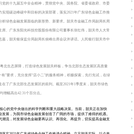
习党的十九届五中全会精神，贯彻党中央、国务院、省委省政府、市委
实现碳达峰碳中和目标的决策部署，落实2021年广东绿色金融工作推
分析绿色金融发展面临的新形势、新要求。韶关市金融工作局副局长周
主席、广东东阳光科技控股股份有限公司董事长张红伟，韶关市人大常
志嘉，韶关银保监分局副局长侯峰出席会议并讲话。人民银行韶关市中
牢粤北生态屏障，打造绿色发展韶关样板，争当北部生态发展区高质量
十有”要求，充分发挥“店小二”的服务精神，积极探索，先行先试，在绿
在了广东北部生态发展区的前列。截至2021年1季度末，韶关市绿色
平均增幅高出42.31个百分点。
核心的党中央做出的科学判断和重大战略决策。当前，韶关正在加快
业发展，为我市绿色金融发展创造了广阔的市场，提供了难得的机遇。
代潮流，对发展绿色金融要再认识、再强化、再提升，切实提高金融支
落实2021年广东省绿色金融工作推进会精神，立足韶关实际，以点串