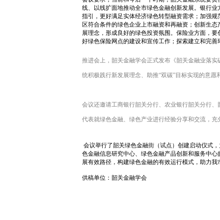
线、以线扩面地推动全市绿色金融创新发展。银行业
指引，更好满足实体经济绿色转型融资需求；加强规
区符合条件的绿色企业上市融资和再融资；创新生态
展理念，形成良好的绿色投资氛围。保险业方面，要
好绿色保险网点的建设和宣传工作；探索建立和完善
推进会上，韶关金融学会正式发布《韶关金融业落实
统积极践行新发展理念、助推“双碳”目标实现的意愿
会议还邀请工商银行韶关分行、农业银行韶关分行、
代表就绿色金融、绿色产业进行经验分享和交流，充
会议举行了韶关绿色金融街（试点）创建启动仪式，
色金融信息研究中心、绿色金融产品创新和服务中心
展有效路径，构建绿色金融的有效运行模式，助力我
供稿单位：韶关金融学会