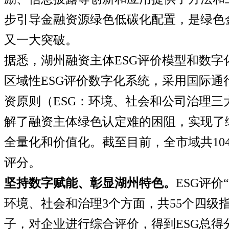
步引导金融资源绿色低碳化配置，是绿色金
又一大突破。
据悉，湖州融资主体
ESG
评价模型和数字
区域性
ESG
评价数字化系统，采用国际通
资原则（
ESG
：环境、社会和公司治理三
解了融资主体绿色认定难的困阻，实现了
全量化和价值化。截至目前，全市域共
10
评分。
坚持数字赋能、彰显湖州特色。
ESG
评价
环境、社会和治理
3
个方面
，共55个四级
子，
对企业进行综合评价，得到
ESG
总得