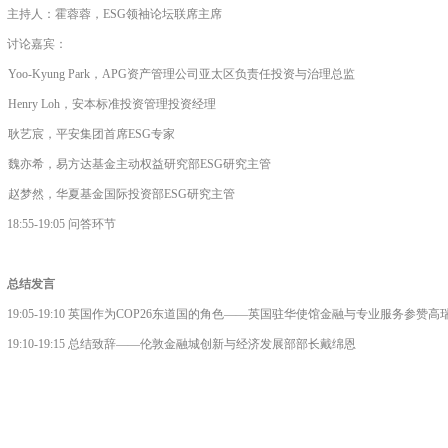
主持人：霍蓉蓉，
ESG
领袖论坛联席主席
讨论嘉宾：
Yoo-Kyung Park
，
APG
资产管理公司
亚太区负
责任投资与治理
总监
Henry Loh
，安本标准投资管理投资经理
耿艺宸，平安集团首席
ESG
专家
魏亦希，易方达基金主动权益研究部
ESG
研究主管
赵梦然，华夏基金国际投资部
ESG
研究主管
18:55-19:05
问答环节
总结发言
19:05-19:10
英国作为
COP26
东道国的角色——英国驻华使馆金融与专业服务参赞高
19:10-19:15
总结致辞——伦敦金融城创新与经济发展部部长戴绵恩