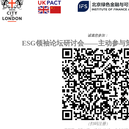
诚邀您参加：
ESG
领袖论坛研讨会
——
主动参与
（
扫码注册
）