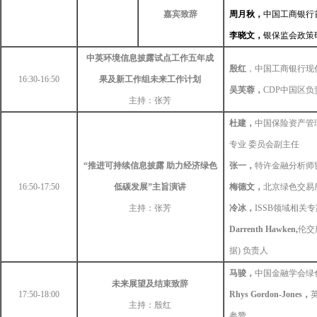
嘉宾致辞
周月秋，
中国工商银行
李晓文，
银保监会政策
中英环境信息披露试点工作五年成
殷红
，中国工商银行现
16:30-16:50
果及新工作组未来工作计划
吴芙蓉，
CDP中国区负
主持：张芳
杜建，
中国保险资产管理
专业 委员会副主任
“推进可持续信息披露 助力经济绿色
张一，
特许金融分析师协
16:50-17:50
低碳发展”主旨演讲
梅德文，
北京绿色交易
主持：张芳
冷冰，
ISSB领域相关
Darrenth Hawken,
伦交
据) 负责人
马骏，
中国金融学会绿
未来展望及结束致辞
17:50-18:00
Rhys Gordon-Jones
，
主持：殷红
参赞