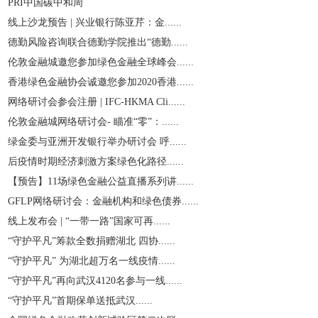
PRI中国碳中和周
线上沙龙预告 | 兴业银行陈亚芹：金......
德勤风险咨询联合德勤学院推出“德勤......
伦敦金融城邀您参加绿色金融全球峰会......
香港绿色金融协会诚邀您参加2020香港......
网络研讨会参会注册 | IFC-HKMA Cli......
伦敦金融城网络研讨会- 瞄准“零”：......
绿金委与亚洲开发银行举办研讨会 呼......
后疫情时期经济刺激方案绿色化路径......
【预告】11场绿色金融公益直播系列讲......
GFLP网络研讨会：金融机构和绿色债券......
线上发布会 | “一带一路”国家可再......
“守护平凡”筹款全数捐赠湖北 四协......
“守护平凡” 为湖北超万名一线疫情......
“守护平凡”再向武汉4120名参与一线......
“守护平凡”首期保单送抵武汉......