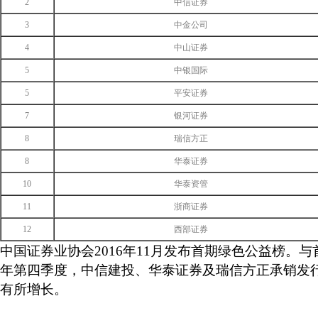
2
中信证券
3
中金公司
4
中山证券
5
中银国际
5
平安证券
7
银河证券
8
瑞信方正
8
华泰证券
10
华泰资管
11
浙商证券
12
西部证券
中国证券业协会2016年11月发布首期
绿色
公益榜。
与
年第四季度，中信建投、华泰证券及瑞信方正承销发
有所增长。