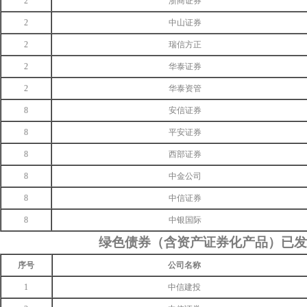
2
浙商证券
2
中山证券
2
瑞信方正
2
华泰证券
2
华泰资管
8
安信证券
8
平安证券
8
西部证券
8
中金公司
8
中信证券
8
中银国际
绿色债券（含资产证券化产品）已
序号
公司名称
1
中信建投