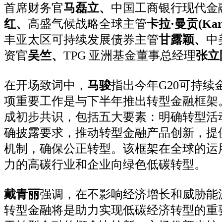
首席财务官
马磊立、
中国工商银行现代金
红、
高盛气候战略全球主管
卡拉·曼贡
(Ka
丰亚太区可持续发展债券主管
甘露颖、
中
资官
吴竺、
TPG 亚洲基金董事总经理
张立
在开场致词中，
马骏
指出今年G20可持续
项重要工作是与下半年推出转型金融框架
成初步共识，包括五大要素：明确转型活
确披露要求，推动转型金融产品创新，提
机制，确保公正转型。该框架在全球的运
力的高碳行业和企业向绿色低碳转型。
戴青丽
强调，在不影响经济增长和威胁能
转型金融将是助力实现低碳经济转型的重