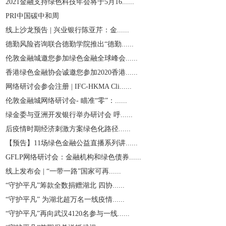
2021金融支持绿色科技年会将于5月16......
PRI中国碳中和周
线上沙龙预告 | 兴业银行陈亚芹：金......
德勤风险咨询联合德勤学院推出“德勤......
伦敦金融城邀您参加绿色金融全球峰会......
香港绿色金融协会诚邀您参加2020香港......
网络研讨会参会注册 | IFC-HKMA Cli......
伦敦金融城网络研讨会- 瞄准“零”：......
绿金委与亚洲开发银行举办研讨会 呼......
后疫情时期经济刺激方案绿色化路径......
【预告】11场绿色金融公益直播系列讲......
GFLP网络研讨会：金融机构和绿色债券......
线上发布会 | “一带一路”国家可再......
“守护平凡”筹款全数捐赠湖北 四协......
“守护平凡” 为湖北超万名一线疫情......
“守护平凡”再向武汉4120名参与一线......