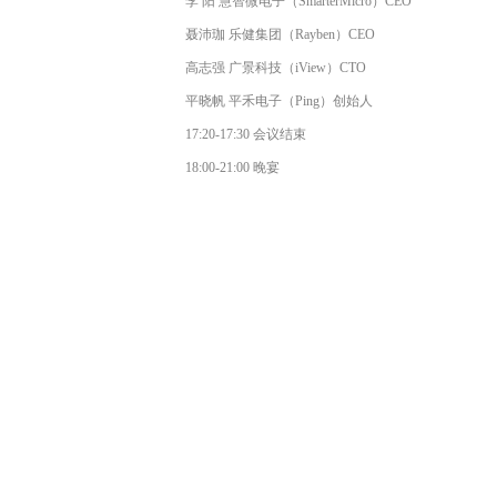
李 阳 慧智微电⼦（SmarterMicro）CEO
聂沛珈 乐健集团（Rayben）CEO
⾼志强 ⼴景科技（iView）CTO
平晓帆 平⽲电⼦（Ping）创始⼈
17:20-17:30 会议结束
18:00-21:00 晚宴