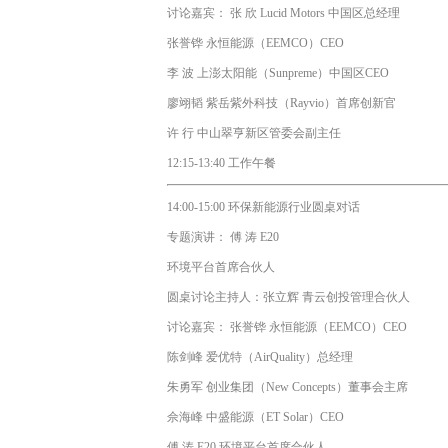
讨论嘉宾： 张 欣 Lucid Motors 中国区总经理
张誉铧 永恒能源（EEMCO）CEO
李 波 上澎太阳能（Sunpreme）中国区CEO
廖翊韬 紫岳紫外科技（Rayvio）首席创新官
许 ⾏ 中⼭翠亨新区管委会副主任
12:15-13:40 ⼯作午餐
14:00-15:00 环保新能源⾏业圆桌对话
专题演讲： 傅 涛 E20
环境平台首席合伙⼈
圆桌讨论主持⼈：张立辉 青云创投管理合伙⼈
讨论嘉宾： 张誉铧 永恒能源（EEMCO）CEO
陈剑峰 爱优特（AirQuality）总经理
朱勇军 创业集团（New Concepts）董事会主席
佘海峰 中盛能源（ET Solar）CEO
傅 涛 E20 环境平台首席合伙⼈