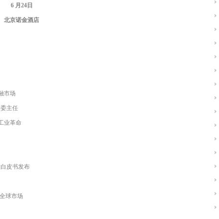
6 月24日
北京诺金酒店
⾦融市场
⾦委主任
次⼯业⾰命
云创投白皮书发布
链接全球市场