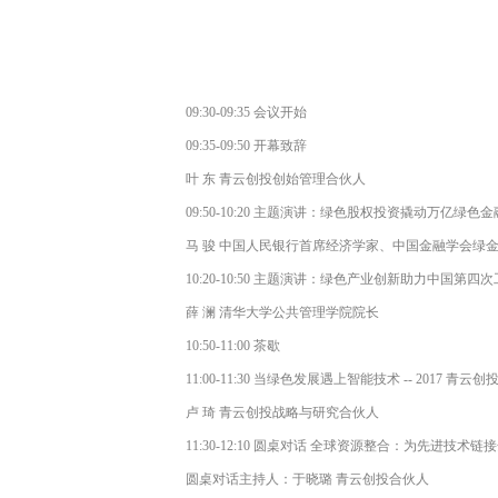
09:30-09:35 会议开始
09:35-09:50 开幕致辞
叶 东 青云创投创始管理合伙⼈
09:50-10:20 主题演讲：绿⾊股权投资撬动万亿绿⾊
马 骏 中国⼈民银⾏首席经济学家、中国⾦融学会绿
10:20-10:50 主题演讲：绿⾊产业创新助⼒中国第四
薛 澜 清华⼤学公共管理学院院长
10:50-11:00 茶歇
11:00-11:30 当绿⾊发展遇上智能技术 -- 2017 青
卢 琦 青云创投战略与研究合伙⼈
11:30-12:10 圆桌对话 全球资源整合：为先进技术
圆桌对话主持⼈：于晓璐 青云创投合伙⼈