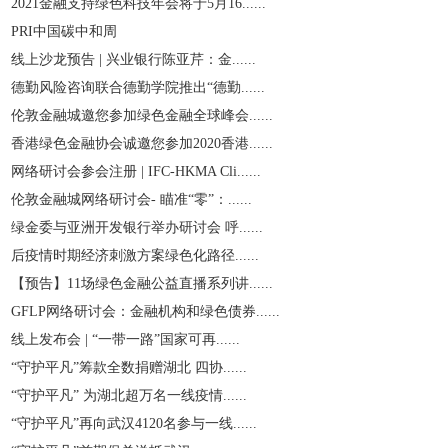
2021金融支持绿色科技年会将于5月16......
PRI中国碳中和周
线上沙龙预告 | 兴业银行陈亚芹：金......
德勤风险咨询联合德勤学院推出“德勤......
伦敦金融城邀您参加绿色金融全球峰会......
香港绿色金融协会诚邀您参加2020香港......
网络研讨会参会注册 | IFC-HKMA Cli......
伦敦金融城网络研讨会- 瞄准“零”：......
绿金委与亚洲开发银行举办研讨会 呼......
后疫情时期经济刺激方案绿色化路径......
【预告】11场绿色金融公益直播系列讲......
GFLP网络研讨会：金融机构和绿色债券......
线上发布会 | “一带一路”国家可再......
“守护平凡”筹款全数捐赠湖北 四协......
“守护平凡” 为湖北超万名一线疫情......
“守护平凡”再向武汉4120名参与一线......