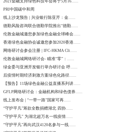
2021金融支持绿色科技年会将于5月16......
PRI中国碳中和周
线上沙龙预告 | 兴业银行陈亚芹：金......
德勤风险咨询联合德勤学院推出“德勤......
伦敦金融城邀您参加绿色金融全球峰会......
香港绿色金融协会诚邀您参加2020香港......
网络研讨会参会注册 | IFC-HKMA Cli......
伦敦金融城网络研讨会- 瞄准“零”：......
绿金委与亚洲开发银行举办研讨会 呼......
后疫情时期经济刺激方案绿色化路径......
【预告】11场绿色金融公益直播系列讲......
GFLP网络研讨会：金融机构和绿色债券......
线上发布会 | “一带一路”国家可再......
“守护平凡”筹款全数捐赠湖北 四协......
“守护平凡” 为湖北超万名一线疫情......
“守护平凡”再向武汉4120名参与一线......