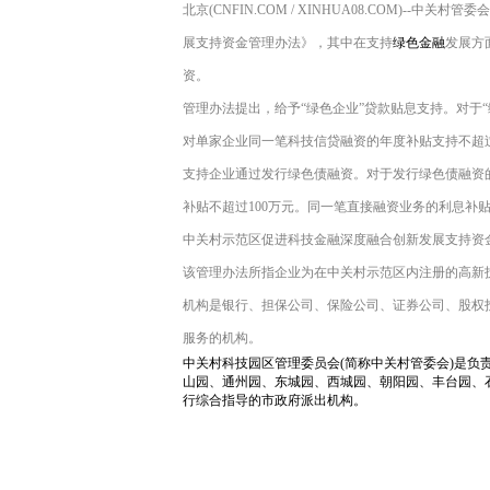
北京(CNFIN.COM / XINHUA08.COM)
展支持资金管理办法》，其中在支持
绿色金融
发展方
资。
管理办法提出，给予“绿色企业”贷款贴息支持。对于
对单家企业同一笔科技信贷融资的年度补贴支持不超过
支持企业通过发行绿色债融资。对于发行绿色债融资
补贴不超过100万元。同一笔直接融资业务的利息补贴
中关村示范区促进科技金融深度融合创新发展支持资
该管理办法所指企业为在中关村示范区内注册的高新
机构是银行、担保公司、保险公司、证券公司、股权
服务的机构。
中关村科技园区管理委员会(简称中关村管委会)是负
山园、通州园、东城园、西城园、朝阳园、丰台园、
行综合指导的市政府派出机构。