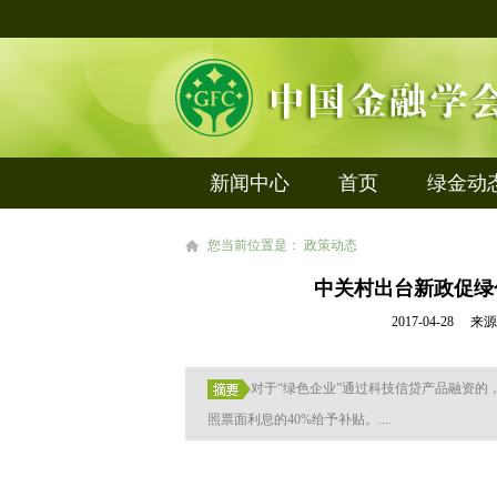
新闻中心
首页
绿金动
您当前位置是： 政策动态
中关村出台新政促绿
2017-04-2
对于“绿色企业”通过科技信贷产品融资的
照票面利息的40%给予补贴。....