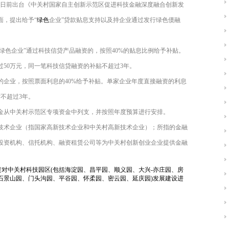
--中关村管委会日前出台《中关村国家自主创新示范区促进科技金融深度融合创新发
面，提出给予“
绿色
企业”贷款贴息支持以及持企业通过发行绿色债融
“绿色企业”通过科技信贷产品融资的，按照40%的贴息比例给予补贴。
50万元，同一笔科技信贷融资的补贴不超过3年。
的企业，按照票面利息的40%给予补贴。单家企业年度直接融资的利息
不超过3年。
金从中关村示范区专项资金中列支，并按照年度预算进行安排。
技术企业（指国家高新技术企业和中关村高新技术企业）；所指的金融
投资机构、信托机构、融资租赁公司等为中关村创新创业企业提供金融
责对中关村科技园区(包括海淀园、昌平园、顺义园、大兴-亦庄园、房
石景山园、门头沟园、平谷园、怀柔园、密云园、延庆园)发展建设进