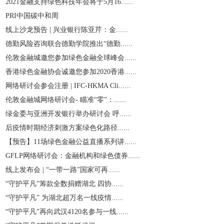
2021金融支持绿色科技年会将于5月16......
PRI中国碳中和周
线上沙龙预告 | 兴业银行陈亚芹：金......
德勤风险咨询联合德勤学院推出“德勤......
伦敦金融城邀您参加绿色金融全球峰会......
香港绿色金融协会诚邀您参加2020香港......
网络研讨会参会注册 | IFC-HKMA Cli......
伦敦金融城网络研讨会- 瞄准“零”：......
绿金委与亚洲开发银行举办研讨会 呼......
后疫情时期经济刺激方案绿色化路径......
【预告】11场绿色金融公益直播系列讲......
GFLP网络研讨会：金融机构和绿色债券......
线上发布会 | “一带一路”国家可再......
“守护平凡”筹款全数捐赠湖北 四协......
“守护平凡” 为湖北超万名一线疫情......
“守护平凡”再向武汉4120名参与一线......