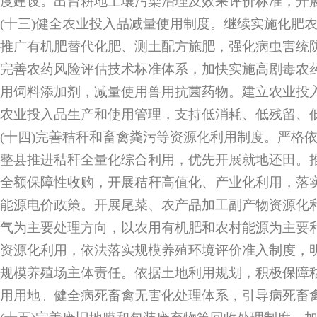
度建设。出台耕地土壤污染治理及效果评价标准，开
(十三)健全农业投入品减量使用制度。继续实施化肥
推广有机肥替代化肥、测土配方施肥，强化病虫害统
完善农药风险评估技术标准体系，加快实施高剧毒农
用饲料添加剂，减量使用兽用抗菌药物。建立农业投
农业投入品生产和使用管理，支持低消耗、低残留、
(十四)完善秸秆和畜禽粪污等资源化利用制度。严格
整县推进秸秆全量化综合利用，优先开展就地还田。
全额保障性收购，开展秸秆高值化、产业化利用，落
能源电价政策。开展尾菜、农产品加工副产物资源化
气为主要处理方向，以农用有机肥和农村能源为主要
资源化利用，依法落实规模养殖环境评价准入制度，
规模养殖场主体责任。依据土地利用规划，积极保障
用用地。健全病死畜禽无害化处理体系，引导病死畜