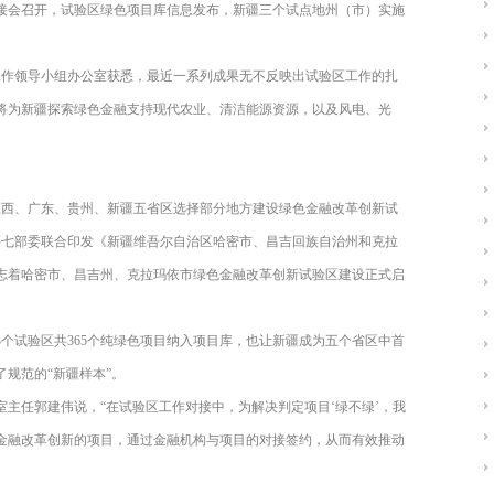
接会召开，试验区绿色项目库信息发布，新疆三个试点地州（市）实施
工作领导小组办公室获悉，最近一系列成果无不反映出试验区工作的扎
将为新疆探索绿色金融支持现代农业、清洁能源资源，以及风电、光
江、江西、广东、贵州、新疆五省区选择部分地方建设绿色金融改革创新试
革委等七部委联合印发《新疆维吾尔自治区哈密市、昌吉回族自治州和克拉
志着哈密市、昌吉州、克拉玛依市绿色金融改革创新试验区建设正式启
个试验区共365个纯绿色项目纳入项目库，也让新疆成为五个省区中首
规范的“新疆样本”。
主任郭建伟说，“在试验区工作对接中，为解决判定项目‘绿不绿’，我
金融改革创新的项目，通过金融机构与项目的对接签约，从而有效推动