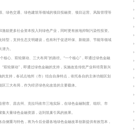
源、绿色交通、绿色建筑等领域的项目投融资、项目运营、风险管理等
和激励更多社会资本投入到绿色产业，同时更有效地抑制污染性投资。
化转型，支持生态文明建设，也有利于促进环保、新能源、节能等领域
长潜力。
个核心、双轮驱动、三大布局”的路径。“一个核心”，即通过绿色金融
。“双轮驱动”，即通过绿色金融的支持，实施改造传统产业和培育新兴
金融的支持，各试点地州（市）结合自身特点，依托各自的主体功能区划
能区三大布局，作为经济绿色化改造的主要载体。
哈密市、昌吉州、克拉玛依市三地实际，在绿色金融制度、组织、市
聚集大量绿色金融资源，达到筑巢引凤的效果。
各自侧重与特色，将为今后全疆各地绿色金融改革创新提供有效范本，