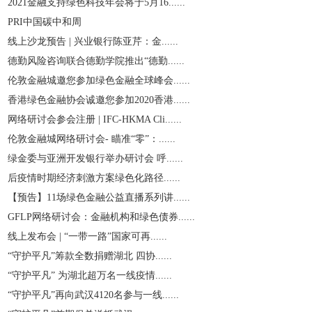
2021金融支持绿色科技年会将于5月16......
PRI中国碳中和周
线上沙龙预告 | 兴业银行陈亚芹：金......
德勤风险咨询联合德勤学院推出“德勤......
伦敦金融城邀您参加绿色金融全球峰会......
香港绿色金融协会诚邀您参加2020香港......
网络研讨会参会注册 | IFC-HKMA Cli......
伦敦金融城网络研讨会- 瞄准“零”：......
绿金委与亚洲开发银行举办研讨会 呼......
后疫情时期经济刺激方案绿色化路径......
【预告】11场绿色金融公益直播系列讲......
GFLP网络研讨会：金融机构和绿色债券......
线上发布会 | “一带一路”国家可再......
“守护平凡”筹款全数捐赠湖北 四协......
“守护平凡” 为湖北超万名一线疫情......
“守护平凡”再向武汉4120名参与一线......