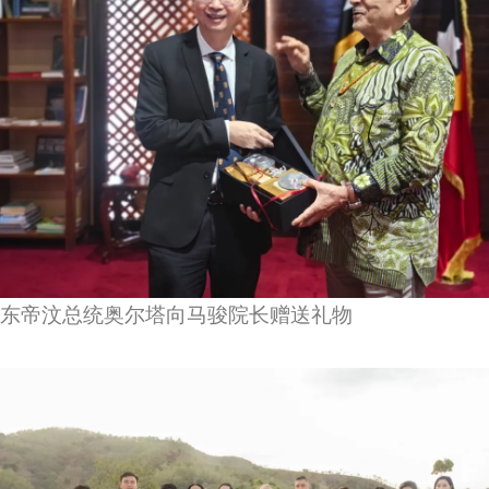
东帝汶总统奥尔塔向马骏院长赠送礼物