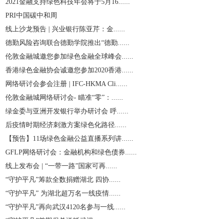
2021金融支持绿色科技年会将于5月16......
PRI中国碳中和周
线上沙龙预告 | 兴业银行陈亚芹：金......
德勤风险咨询联合德勤学院推出“德勤......
伦敦金融城邀您参加绿色金融全球峰会......
香港绿色金融协会诚邀您参加2020香港......
网络研讨会参会注册 | IFC-HKMA Cli......
伦敦金融城网络研讨会- 瞄准“零”：......
绿金委与亚洲开发银行举办研讨会 呼......
后疫情时期经济刺激方案绿色化路径......
【预告】11场绿色金融公益直播系列讲......
GFLP网络研讨会：金融机构和绿色债券......
线上发布会 | “一带一路”国家可再......
“守护平凡”筹款全数捐赠湖北 四协......
“守护平凡” 为湖北超万名一线疫情......
“守护平凡”再向武汉4120名参与一线......