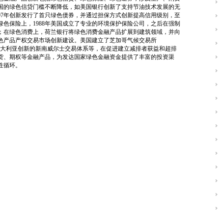
国的绿色信贷门槛不断降低，如美国银行创新了支持节油技术发展的无
07年创新发行了首只
绿色债券
，并通过担保方式创新提高信用级别，至
色保险上，1988年美国成立了专业的环境保护保险公司，之后在强制
；在绿色消费上，荷兰银行将绿色消费金融产品扩展到建筑领域，并向
色产品产权交易市场创新建设。美国建立了芝加哥气候交易所
），澳大利亚创新的新南威尔士交易体系等，在促进建立减排者获益和超排
货、期权等金融产品，为发达国家绿色金融资金提供了丰富的投资渠
性循环。