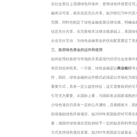
在社会责任上强调绿色环保外，更将绿色环保责任写
融有法可依，相关信息充分共享。如20世纪70年代
范围，同时也制定了绿色金融发展法律法规，明确金
信息充分共享。在完善相关法律法规基础上，美国绿
企业充分互动，为绿色金融资金的优化配置奠定了良
三、政府绿色资金的运作和使用
如何处理好政府与市场的关系是现代经济社会发展中
有区别也有联系。一方面，绿色金融是以
商业银行
等
性，因此，绿色金融的运作模式必须是以市场化为前
重要方式，具有一定公益性特征，这又需要政府的引
引导尤为重要。从国际上看，与国际发达国家成熟的
少绿色项目仍具有一定的公共属性，且规模较大，因
担保激励绿色环保项目。如2009年美国政府对可再
案；德国对绿色项目贷款则给予一定的贴息和利率优
方式支持绿色项目发展。如2001年英国设立碳基金