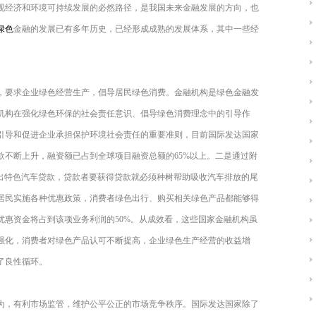
现经济和环境可持续发展的必然路径，是我国未来金融发展的方向，也
绿色
金融的发展已有多年历史，已经形成成熟的发展体系，其中一些经
，要求企业绿色经营生产，倡导居民绿色消费。金融机构是绿色金融发
机构在强化绿色环保的社会责任意识、倡导绿色消费理念中的引导作
引导和促进企业承担保护环境社会责任的重要准则，目前国际发达国家
款不断上升，融资额已占到全球项目融资总额的65%以上。二是通过附
推出特色汽车贷款，贷款者要获得贷款就必须种树帮助吸收汽车排放的尾
居民实施各种优惠政策，消费者绿色出行、购买相关绿色产品都能够得
优惠资金将占到该项业务利润的50%。从成效看，这些国家金融机构虽
强化，消费者对绿色产品认可不断提高，企业绿色生产经营的收益增
了良性循环。
为，有利市场监管，维护公平公正的市场竞争秩序。国际发达国家除了