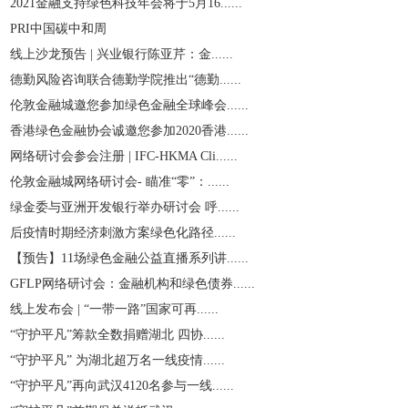
2021金融支持绿色科技年会将于5月16......
PRI中国碳中和周
线上沙龙预告 | 兴业银行陈亚芹：金......
德勤风险咨询联合德勤学院推出“德勤......
伦敦金融城邀您参加绿色金融全球峰会......
香港绿色金融协会诚邀您参加2020香港......
网络研讨会参会注册 | IFC-HKMA Cli......
伦敦金融城网络研讨会- 瞄准“零”：......
绿金委与亚洲开发银行举办研讨会 呼......
后疫情时期经济刺激方案绿色化路径......
【预告】11场绿色金融公益直播系列讲......
GFLP网络研讨会：金融机构和绿色债券......
线上发布会 | “一带一路”国家可再......
“守护平凡”筹款全数捐赠湖北 四协......
“守护平凡” 为湖北超万名一线疫情......
“守护平凡”再向武汉4120名参与一线......