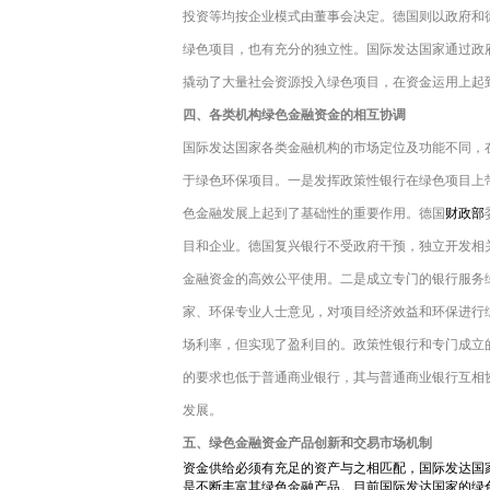
投资等均按企业模式由董事会决定。德国则以政府和
绿色项目，也有充分的独立性。国际发达国家通过政
撬动了大量社会资源投入绿色项目，在资金运用上起
四、各类机构绿色金融资金的相互协调
国际发达国家各类金融机构的市场定位及功能不同，
于绿色环保项目。一是发挥政策性银行在绿色项目上
色金融发展上起到了基础性的重要作用。德国
财政部
目和企业。德国复兴银行不受政府干预，独立开发相
金融资金的高效公平使用。二是成立专门的银行服务
家、环保专业人士意见，对项目经济效益和环保进行
场利率，但实现了盈利目的。政策性银行和专门成立
的要求也低于普通商业银行，其与普通商业银行互相
发展。
五、绿色金融资金产品创新和交易市场机制
资金供给必须有充足的资产与之相匹配，国际发达国
是不断丰富其绿色金融产品。目前国际发达国家的绿