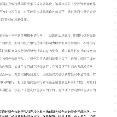
德国复兴银行共同投资形式成立碳基金，该基金公司主要投资节能减排
府的支持和引导，在不改变市场化运作的前提下，通过政府少量的资金
到了良好的杠杆效应。
在绿色环保中的作用也不尽相同，一些国家还成立专门的银行机构服务
带动作用。如德国复兴银行是德国影响力巨大的政策性银行，在德国绿
委托德国复兴银行管理绿色贷款贴息的资金，通过其寻找优质的绿色项
关的绿色金融产品，在绿色项目选择和融资上公正、透明，保障了绿色
绿色项目。如波兰专门成立环保银行，在项目评审时综合考虑经济学
综合评价，充分挖掘项目潜力，因此虽然其提供的贷款利率通常低于市
的环保银行，相比普通商业银行对绿色金融发展更具有针对性，对盈利
协调配合，填补了非盈利绿色项目的空白，也带动了营利性绿色项目的
家通过绿色金融产品和产权交易市场创新为绿色金融资金寻求出路。一
色金融产品创新包括绿色信贷、绿色保险、绿色证券，涉及生产、消费