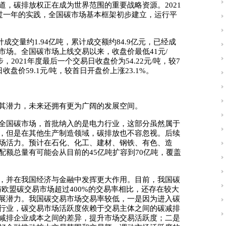
，碳排放权正在成为世界范围的重要战略资源。2021
经过一年的实践，全国碳市场基本框架初步建立，运行平
计成交量约1.94亿吨，累计成交额约84.9亿元，已经成
市场。全国碳市场上线交易以来，收盘价最低41元/
，2021年度最后一个交易日收盘价为54.22元/吨，较7
收盘价59.1元/吨，较首日开盘价上涨23.1%。
其潜力，未来还拥有更为广阔的发展空间。
全国碳市场，首批纳入的是电力行业，这部分虽然属于
，但是在其他生产制造领域，碳排放也不容忽视。后续
场活力。预计在石化、化工、建材、钢铁、有色、造
额总量有可能会从目前的45亿吨扩容到70亿吨，覆盖
，并在我国经济与金融中发挥更大作用。目前，我国碳
欧盟碳交易市场超过400%的交易率相比，还存在较大
展潜力。我国碳交易市场交易率较低，一是因为进入碳
行业，碳交易市场活跃度依赖于交易主体之间的碳减排
减排企业成本之间的差异，提升市场交易活跃度；二是