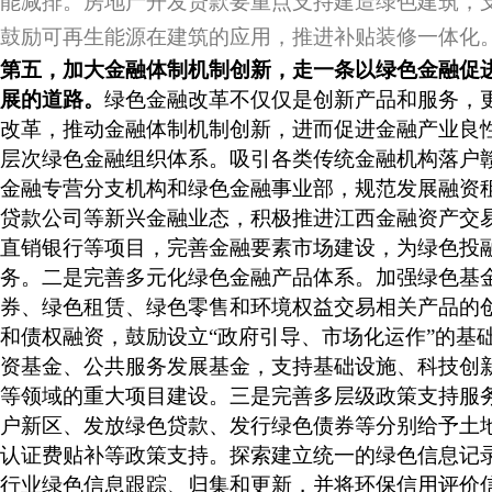
能减排。房地产开发贷款要重点支持建造绿色建筑，
鼓励可再生能源在建筑的应用，推进补贴装修一体化
第五，加大金融体制机制创新，走一条以绿色金融促
展的道路。
绿色金融改革不仅仅是创新产品和服务，
改革，推动金融体制机制创新，进而促进金融产业良
层次绿色金融组织体系。吸引各类传统金融机构落户
金融专营分支机构和绿色金融事业部，规范发展融资
贷款公司等新兴金融业态，积极推进江西金融资产交
直销银行等项目，完善金融要素市场建设，为绿色投
务。二是完善多元化绿色金融产品体系。加强绿色基
券、绿色租赁、绿色零售和环境权益交易相关产品的
和债权融资，鼓励设立“政府引导、市场化运作”的基
资基金、公共服务发展基金，支持基础设施、科技创
等领域的重大项目建设。三是完善多层级政策支持服
户新区、发放绿色贷款、发行绿色债券等分别给予土
认证费贴补等政策支持。探索建立统一的绿色信息记
行业绿色信息跟踪、归集和更新，并将环保信用评价