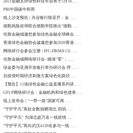
2021金融支持绿色科技年会将于5月16......
PRI中国碳中和周
线上沙龙预告 | 兴业银行陈亚芹：金......
德勤风险咨询联合德勤学院推出“德勤......
伦敦金融城邀您参加绿色金融全球峰会......
香港绿色金融协会诚邀您参加2020香港......
网络研讨会参会注册 | IFC-HKMA Cli......
伦敦金融城网络研讨会- 瞄准“零”：......
绿金委与亚洲开发银行举办研讨会 呼......
后疫情时期经济刺激方案绿色化路径......
【预告】11场绿色金融公益直播系列讲......
GFLP网络研讨会：金融机构和绿色债券......
线上发布会 | “一带一路”国家可再......
“守护平凡”筹款全数捐赠湖北 四协......
“守护平凡” 为湖北超万名一线疫情......
“守护平凡”再向武汉4120名参与一线......