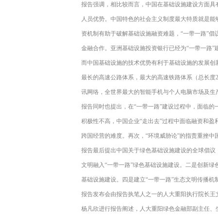
报告强调，相比较而言，中国在基础设施建设方面具
人员优势。中国特色的社会主义制度最大特质就是能
资机制有助于破解基础设施融资难题，“一带一路”倡
金融合作。亚洲基础设施投资银行已经为“一带一路”建
而中国基础设施的技术优势有利于基础设施的发展创
最长的高速公路体系，最大的高速铁路体系（总长度2
讯网络，全世界最大的智能手机与个人电脑市场及生
报告同时也提出，在“一带一路”建设过程中，面临
积极性不高，中国企业“走出去”过程中面临融资和
跨国经营的难度。再次，“环境威胁论”的指责重挫中
报告最后提出中国关于绿色基础设施建设的全球倡议
文明融入“一带一路”绿色基础设施建设。二是创新
基础设施建设。四是建立“一带一路”生态文明传播机
报告发布会由报告执笔人之一的人大重阳执行院长王
杨凡欣进行报告阐述，人大重阳绿色金融部副主任、