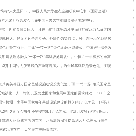
下简称“人大重阳”）、中国人民大学生态金融研究中心和《国际金融》
投资的未来》报告发布会在中国人民大学重阳金融研究院举行。
大需求，但资金缺口巨大，且在当前全球生态环境面临严峻压力以及美国
资规模大、建设和运营周期长、外部性强等特点，对生态环境的影响较
色化势在必行。共建“一带一路”,绿色金融不能缺位。中国践行绿色发
文明建设理念融入“一带一路”基础设施建设中。中国几十年积累的丰富
程中避开中国过去所遭遇的严重环境压力，为全球基础设施绿色化、实现
尤其英美等西方国家基础设施建设投资低迷，而“一带一路”相关国家基
受城镇化、人口增长以及发达国家和发展中国家的需求推动，2030年全
行报告预测，发展中国家每年基础设施建设的投入约1万亿美元，但要想
020年之前至少每年还需要增加1万亿美元。亚洲开发银行报告指出，
化减缓及适应成本考虑在内，此预测数据将提高到26万亿美元（每年
基础设施领域存在巨大的潜在投融资需求。