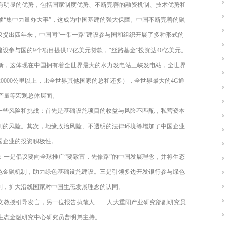
有明显的优势，包括国家制度优势、不断完善的融资机制、技术优势和
够“集中力量办大事”，这成为中国基建的强大保障。中国不断完善的融
议提出四年来，中国同“一带一路”建设参与国和组织开展了多种形式的
设参与国的9个项目提供17亿美元贷款，“丝路基金”投资达40亿美元。
新，这体现在中国拥有着全世界最大的水力发电站三峡发电站，全世界
0000公里以上，比全世界其他国家的总和还多），全世界最大的4G通
产量等宏观总体层面。
的一些风险和挑战：首先是基础设施项目的收益与风险不匹配，私营资本
盈利的风险。其次，地缘政治风险、不透明的法律环境等增加了中国企业
国企业的投资积极性。
：一是倡议要向全球推广“要致富，先修路”的中国发展理念，并将生态
绿色金融机制，助力绿色基础设施建设。三是引领多边开发银行参与绿色
制，扩大沿线国家对中国生态发展理念的认同。
文教授引导发言，另一位报告执笔人——人大重阳产业研究部副研究员
生态金融研究中心研究员曹明弟主持。