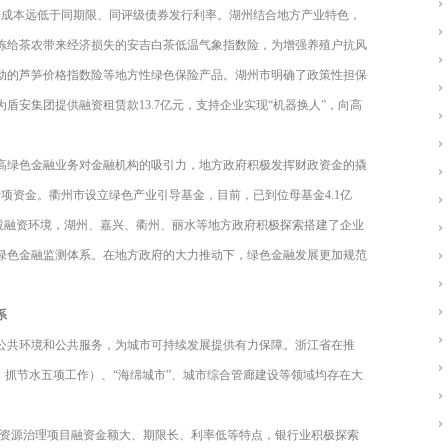
资成本远低于同期限、同评级债券发行利率。湖州结合地方产业特色，
冻给茶农带来经济损失的安吉白茶低温气象指数险，为增强养殖户抗风
动的芦笋价格指数险等地方性绿色保险产品。湖州市明确了政策性担保
盾安集团提供融资租赁款13.7亿元，支持企业实现“机器换人”，向高
高绿色金融业务对金融机构的吸引力，地方政府积极发挥财政资金的撬
专项资金。衢州市设立绿色产业引导基金，目前，已到位母基金4.1亿
的投融资环境，湖州、嘉兴、衢州、丽水等地方政府积极探索搭建了企业
绿色金融监测体系。在地方政府的大力推动下，绿色金融发展更加规范
系
公共环境和公共服务，为城市可持续发展提供有力保障。浙江省在推
、抓节水五项工作）、“海绵城市”、城市综合管廊建设等领域均存在大
水资源治理项目融资金额大、期限长、利率低等特点，银行业积极探索