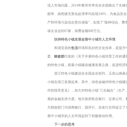
流入市场问题，2014年衢州市率先在全国推出了生
赔率、病死猪无害化处理率均实现100%，为食品安全
产和环境污染综合责任保险”，实现了“险种综合、费
保企业达到67家，保费金额600万元。
扶持特色小镇发展改善中小城市人文环境
和谐宜居的
生活
环境和良好的文化传承，是提升中
委、
财政部
印发的《关于开展特色小镇培育工作的通
的特色小镇，探索小镇建设健康发展之路，促进经济
浙江特色小镇建设在全国走在前列，玉皇山南基金
小镇在浙江发展起来。其中，绿色金融对特色小镇建
作的指导意见》，加大对特色小镇“三生融合”（生产
展的金融支持力度。地方政府联合银行、证券公司、
方财政部门与浙商银行、国开行、农发行共同设立了1
善中小城市的人文环境起到了积极推动作用。
下一步的思考