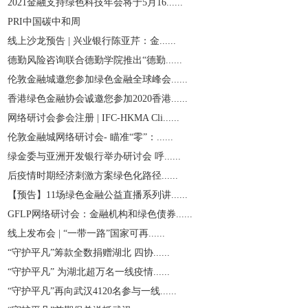
2021金融支持绿色科技年会将于5月16......
PRI中国碳中和周
线上沙龙预告 | 兴业银行陈亚芹：金......
德勤风险咨询联合德勤学院推出“德勤......
伦敦金融城邀您参加绿色金融全球峰会......
香港绿色金融协会诚邀您参加2020香港......
网络研讨会参会注册 | IFC-HKMA Cli......
伦敦金融城网络研讨会- 瞄准“零”：......
绿金委与亚洲开发银行举办研讨会 呼......
后疫情时期经济刺激方案绿色化路径......
【预告】11场绿色金融公益直播系列讲......
GFLP网络研讨会：金融机构和绿色债券......
线上发布会 | “一带一路”国家可再......
“守护平凡”筹款全数捐赠湖北 四协......
“守护平凡” 为湖北超万名一线疫情......
“守护平凡”再向武汉4120名参与一线......