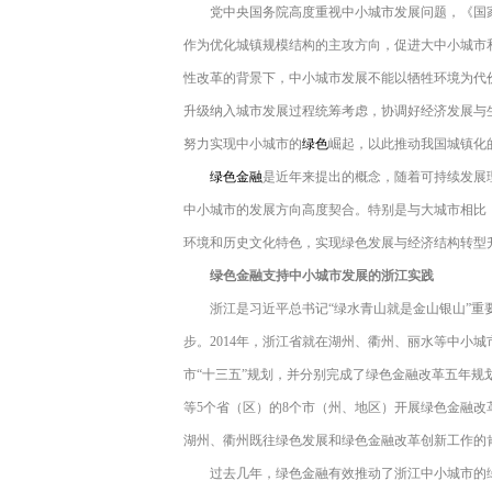
党中央国务院高度重视中小城市发展问题，《国家新
作为优化城镇规模结构的主攻方向，促进大中小城市
性改革的背景下，中小城市发展不能以牺牲环境为代
升级纳入城市发展过程统筹考虑，协调好经济发展与
努力实现中小城市的
绿色
崛起，以此推动我国城镇化
绿色金融
是近年来提出的概念，随着可持续发展
中小城市的发展方向高度契合。特别是与大城市相比
环境和历史文化特色，实现绿色发展与经济结构转型
绿色金融支持中小城市发展的浙江实践
浙江是习近平总书记“绿水青山就是金山银山”重
步。2014年，浙江省就在湖州、衢州、丽水等中小
市“十三五”规划，并分别完成了绿色金融改革五年规划
等5个省（区）的8个市（州、地区）开展绿色金融
湖州、衢州既往绿色发展和绿色金融改革创新工作的
过去几年，绿色金融有效推动了浙江中小城市的