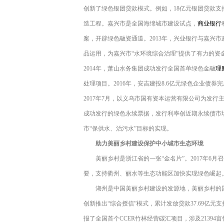
创新了绿色银团贷款模式。例如，18亿元银团贷款支
造工程。嘉兴市是全国海绵城市建设试点，
商业银行
案，开辟绿色融资通道。2013年，兴业银行与嘉兴
品运用，为嘉兴市“水环境综合治理”提供了有力的资
2014年，萧山水务集团成功发行全国首单绿色金融
理
处理项目。2016年，安吉建投8.6亿元绿色企业债
2017年7月，以义乌市国有资本运营有限公司为发行
成功发行的绿色永续票据，发行利率创近期永续债市
市“保供水、治污水”目标的实现。
助力美丽乡村建设保护中小城市生态环境
美丽乡村是浙江省的一张“金名片”。2017年6
要，支持衢州、丽水等生态功能区加快实现绿色崛起
湖州是中国美丽乡村建设的发源地，美丽乡村的
创新推出“综合授信”模式，累计发放贷款37.69亿
报了全国首个CCER竹林经营碳汇项目，涉及2139