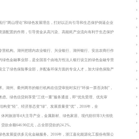
践行“两山理论”和绿色发展理念，打好以正向引导和生态保护倒逼企业
资源配置的作用，引导资金从高污染、高能耗产业流向有利于生态保护
专营机构。湖州把辖内农业银行、兴业银行、湖州银行、安吉农商行作
的绿色金融事业部，是全国首个由地方性法人银行设立的绿色金融专营
设立了绿色保险事业部，并配备环保方面的专业人才，加大绿色保险产
求。湖州、衢州两市的银行机构在信贷审批时实行“环保一票否决制”，
虑。绿色信贷则享受“三优一重”服务通道，即“优先受理、优先审
构变“轻”、经济形态变“绿”、发展质量变“优”，2016年，全
业、休闲旅游等4大主导产业，金属新材、绿色家居、现代纺织等3大传统
余额646.96亿元，占全部贷款的24.2%。
色发展提供多元化金融服务。2016年，浙江嘉化能源化工股份有限公