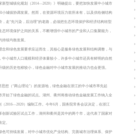
型城镇化规划（2014—2020）》明确提出，要把加快发展中小城市
和小城镇协调发展。然而，在资源环境压力前所未有，以及供给侧结构
价，走“先污染，后治理”的老路，必须把生态环境保护和经济结构转型
生态环境保护之间的关系，不断增强中小城市的产业和人口集聚能力，
的持续均衡发展。
理念和绿色发展要求应运而生，其核心是服务绿色发展和结构调整，与
，中小城市人口规模和经济体量较小，许多中小城市还具有鲜明的自然
升级的历史包袱较小，绿色金融对中小城市发展的推动力也会更强。
要思想（“两山理论”）的发源地，绿色金融在浙江的中小城市率先起
城市开始了绿色金融的试点。湖州、衢州将推动绿色金融发展工作纳入全
（2016—2020）编制工作。今年6月，国务院常务会议决定，在浙江
改革创新试验区试点工作，湖州和衢州是其中的两个市，这代表了国家对
肯定。
绿色可持续发展，对中小城市优化产业结构、完善城市治理体系、保护