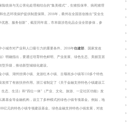
猪保险统保与无公害化处理相结合的“集美模式”，生猪投保率、病死猪理
和生态环境保护提供制度保障。2016年，衢州在全国首创推出“安全生
率优惠、服务创新”，截至同年底，市本级涉危化品企业全部参保，参
小城市对产业和人口吸引力的重要条件。2016年
住建部
、国家发改
知》明确指出，要通过培育特色鲜明、产业发展、绿色生态、美丽宜居
转型升级，推动新型城镇化建设。
小镇、湖州丝绸小镇、龙游红木小镇、古堰画乡小镇等110多个特色
设发挥了有效扶持作用。浙江省制定了《关于金融支持特色小镇建设工
、生态、生活）和“四位一体”（产业、文化、旅游、一定社区功能）发
私募基金等金融机构，设立了多种模式的绿色小镇专项基金。例如，地
00亿元的特色小镇专项建设基金。绿色金融支持特色小镇发展，对改