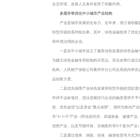
生态环境、改善人文条件发挥了积极作用。
多措并举优化中小城市产业结构
产业是城市发展的生命力。近年来，浙江省积极
转型升级的系列组合拳。其中，绿色金融发挥了优化
和环境治理的企业。
一是在中小城市设立了服务绿色发展的绿色金融
为建立绿色金融专营机制的示范点。安吉农商行成立
机构；人民财产保险公司衢州市分公司在系统内率先
品创新力度。
二是优先保障产业绿色发展和转型升级的贷款需
环评不达标项目、违法违规排污企业的融资需求不予考
批、优先放贷”以及资金“重点保障”。湖州为推动产业结
市“4+3+N”产业（即信息经济、高端装备、健康产
优势产业，以及节能环保、生物医药等N个新兴产业）贷款
三是通过债券、保险、担保、融资租赁等方式为绿