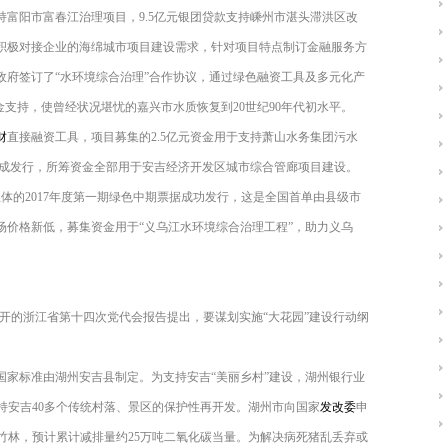
持富阳市富春江治理项目，9.5亿元银团贷款支持嵊州市湛头滞洪区改
积极对接企业的海绵城市项目建设需求，针对项目特点制订金融服务方
市政府签订了“水环境综合治理”合作协议，通过绿色融资工具及多元化产
金支持，使曾经状况堪忧的嘉兴市水质恢复到20世纪90年代初水平。
财
直接融资工具，项目募集的2.5亿元资金用于支持萧山水务集团污水
券完成发行，所筹资金全部用于安吉经济开发区城市综合管廊项目建设。
主体的2017年度第一期绿色中期票据成功发行，这是全国首单由县级市
场价格新低，募集资金用于“义乌江水环境综合治理工程”，助力义乌
月召开的浙江省第十四次党代会报告提出，要谋划实施“大花园”建设行动纲
。
国家标准由湖州安吉县制定。为支持安吉“美丽乡村”建设，湖州银行业
元支持安吉40多个传统村落、景区的保护性再开发。湖州市向国家
发改委
申
4亩竹林，预计累计减排量约25万吨二氧化碳当量。为解决病死猪乱丢弃或