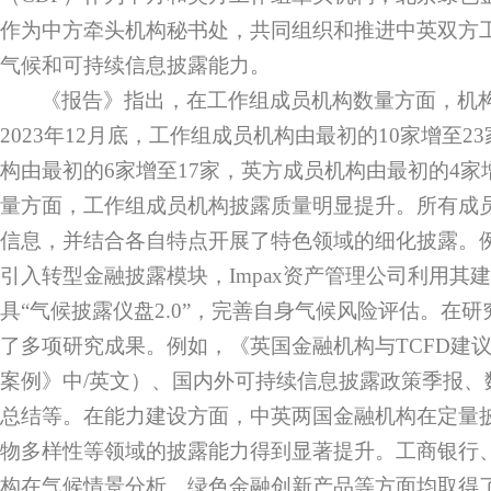
作为中方牵头机构秘书处，共同组织和推进中英双方
气候和可持续信息披露能力。
《报告》指出，在工作组成员机构数量方面，机
2023
年
12
月底，工作组成员机构由最初的
10
家增至
23
构由最初的
6
家增至
17
家，英方成员机构由最初的
4
家
量方面，工作组成员机构披露质量明显提升。所有成
信息，并结合各自特点开展了特色领域的细化披露。
引入转型金融披露模块，
Impax
资产管理公司利用其建
具“气候披露仪盘
2.0
”，完善自身气候风险评估。在研
了多项研究成果。例如，《英国金融机构与
TCFD
建
案例》中
/
英文）、国内外可持续信息披露政策季报、
总结等。在能力建设方面，中英两国金融机构在定量
物多样性等领域的披露能力得到显著提升。工商银行
构在气候情景分析、绿色金融创新产品等方面均取得