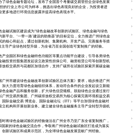
办了绿色金融专题论坛，发布了全国首个考量碳交易管控企业绿色发展
场管控的行业上市公司为样本，挑选出绿色表现良好的企业，为投资者进
业更多地进行环境信息披露并提高绿色表现水平。
色金融试验区建设成为“绿色金融改革创新的试验区、绿色金融与绿色
新平台、‘一带一路’建设的助推器”的目标定位，全力推进广州绿色金
试的核心和起点，通过创新机制、集聚机构、开发产品、完善服务等措
略性主导产业绿色转型升级，为全省乃至全国创造可复制推广的经验。
色产业园区和绿色金融特色功能区等重点功能平台建设，引导各类绿色
金融投资控股集团发起设立政策性担保公司、融资租赁公司等创新型机
排放权交易所与花都区加强合作，支持广碳所在试验区探索开展碳金融
省广州市建设绿色金融改革创新试验区总体方案》要求，稳步推进广州
。加大力度培育绿色金融组织体系，发动符合条件的企业发起设立新能
绿色金融产品和服务创新，扩大绿色信贷规模。鼓励绿色企业通过发行
以广州交易所集团、广州碳排放权交易所为核心探索完善环境权益交易
国际金融交易·博览会、国际金融论坛（IFF）等平台加强绿色金融对
设立机构和开展创新业务。建立健全绿色金融服务主导产业转型升级机
适时将绿色金融试验区的经验做法在广州全市乃至广东全省复制推广，
区和国家的绿色金融交流合作，争取将广州绿色金融试验区打造成为落实
、创新试验区和成果示范区，为全球绿色金融发展贡献广州经验。