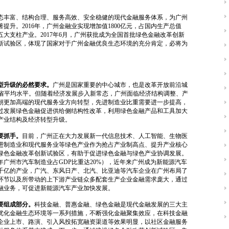
态丰富、结构合理、服务高效、安全稳健的现代金融服务体系，为广州
升。2016年，广州金融业实现增加值1800亿元，占国内生产总值
第五大支柱产业。2017年6月，广州获批成为全国首批绿色金融改革创新
新试验区，体现了国家对于广州金融优良生态环境的充分肯定，必将为
型升级的必然要求。
广州是国家重要的中心城市，也是改革开放前沿城
全省平均水平。但随着经济发展步入新常态，广州面临经济结构调整、产
朝更加高端的现代服务业方向转型，先进制造业比重需要进一步提高，
过发展绿色金融促进供给侧结构性改革，利用绿色金融产品和工具加大
产业结构及经济转型升级。
要抓手。
目前，广州正在大力发展新一代信息技术、人工智能、生物医
进制造业和现代服务业等绿色产业作为抢占产业制高点、提升产业核心
绿色金融改革创新试验区，有助于促进绿色金融与绿色产业协调发展。
年广州市汽车制造业占GDP比重达20%），近年来广州成为新能源汽车
千亿的产业，广汽、东风日产、北汽、比亚迪等汽车企业在广州布局了
环节以及所带动的上下游产业链众多配套生产企业金融需求庞大，通过
融业务，可促进新能源汽车产业加快发展。
要组成部分。
科技金融、普惠金融、绿色金融是现代金融发展的三大主
优化金融生态环境等一系列措施，不断强化金融聚集效应，在科技金融
企业上市、路演、引入风投拓宽融资渠道等效果明显，以社区金融服务