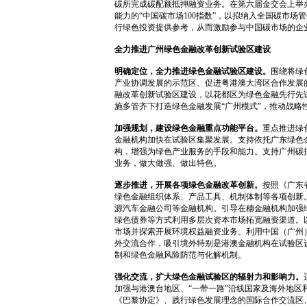
碳所完成碳配额抵押融资业务。在第六届金交会上举
能力的“中国碳市场100指数”，以拟纳入全国碳市
行绿色投资提供参考，从而激励参与中国碳市场的企
全力推进广州绿色金融改革创新试验区建设
明确定位，全力推进绿色金融试验区建设。
围绕将绿
产业协调发展的示范区、促进粤港澳大湾区合作发展的
融改革创新试验区建设，以花都区为绿色金融先行先
施多管齐下打造绿色金融发展“广州模式”，推动战
加强规划，建设绿色金融重点功能平台。
重点推进绿
金融机构加快在试验区集聚发展。支持依托广东绿色
构，增强为绿色产业服务的手段和能力。支持广州碳
业务，做大做强、做出特色。
逐步推进，开展各项绿色金融改革创新。
按照《广东
绿色金融组织体系、产品工具、机制体制等各项创新
源汽车金融公司等金融机构。引导在穗金融机构加强
绿色债券等方式利用多层次资本市场拓宽融资渠道。
市场并探索开展环境权益融资业务。利用中国（广州）
外交流合作，吸引境外特别是港澳金融机构在试验区
制和绿色金融风险防范与化解机制。
强化交流，扩大绿色金融试验区的辐射力和影响力。
加强与港澳台地区、“一带一路”沿线国家及海外地
《巴黎协定》、践行绿色发展理念的国际合作交流区