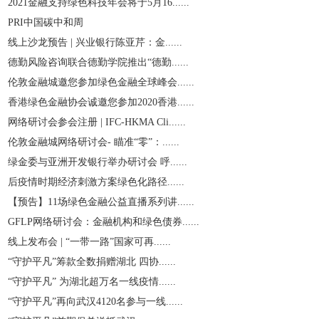
2021金融支持绿色科技年会将于5月16......
PRI中国碳中和周
线上沙龙预告 | 兴业银行陈亚芹：金......
德勤风险咨询联合德勤学院推出“德勤......
伦敦金融城邀您参加绿色金融全球峰会......
香港绿色金融协会诚邀您参加2020香港......
网络研讨会参会注册 | IFC-HKMA Cli......
伦敦金融城网络研讨会- 瞄准“零”：......
绿金委与亚洲开发银行举办研讨会 呼......
后疫情时期经济刺激方案绿色化路径......
【预告】11场绿色金融公益直播系列讲......
GFLP网络研讨会：金融机构和绿色债券......
线上发布会 | “一带一路”国家可再......
“守护平凡”筹款全数捐赠湖北 四协......
“守护平凡” 为湖北超万名一线疫情......
“守护平凡”再向武汉4120名参与一线......