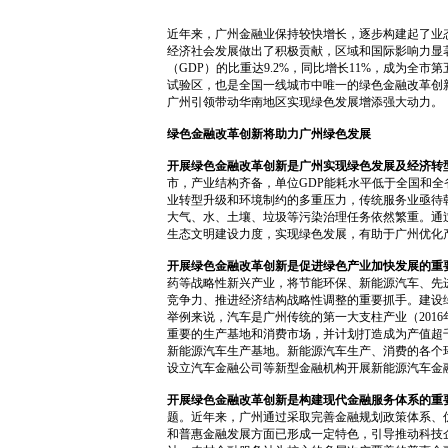
近年来，广州金融业保持较快增长，逐步构建起了业
经济社会发展做出了积极贡献，区域和国际影响力显著提
（GDP）的比重达9.2%，同比增长11%，成为全市
试验区，也是全国一线城市中唯一的绿色金融改革创
广州引领带动华南地区实现绿色发展增添强大动力。
绿色金融改革创新将助力广州绿色发展
开展绿色金融改革创新是广州实现绿色发展及经济转
市，产业结构齐备，单位GDP能耗水平低于全国和
业转型升级和环境制约的多重压力，传统服务业亟待
大气、水、土壤、垃圾等污染治理任务依然繁重。通
生态文明建设力度，实现绿色发展，有助于广州优化
开展绿色金融改革创新是促进绿色产业加快发展的重
药等战略性新兴产业，将节能环保、新能源汽车、先
竞争力、推进经济结构战略性调整的重要抓手。建设
举例来说，汽车是广州传统的第一大支柱产业（2016
重要的生产基地和消费市场，并计划打造成为产值超
新能源汽车生产基地。新能源汽车生产、消费的各个
设立汽车金融公司等新型金融机构开展新能源汽车金
开展绿色金融改革创新是构建现代金融服务体系的重
题。近年来，广州通过采取完善金融规划政策体系、
和普惠金融发展方面已形成一定特色，引导推动科技