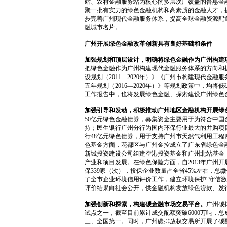
站、农村金融服务站为核心的多层次广覆盖的普惠金
聚一批有实力的绿色金融机构和高素质的金融人才，
步完善广州现代金融服务体系，提高全球金融资源配
融城市名片。
广州开展绿色金融改革创新具有良好基础和条件
加强规划和顶层设计，明确将绿色金融作为广州构建
把绿色金融作为广州构建现代金融服务体系的方向和
设规划（2011—2020年）》《广州市构建现代金融
五年规划（2016—2020年）》等规划政策中，均将
工作报告中，也将发展绿色金融、探索建设广州绿色
加强引导和发动，积极推动广州地区金融机构开展绿
50亿元绿色金融债券，募集资金主要用于为符合中
持；民生银行广州分行为国内环保行业最大的并购项
行48亿元绿色债券，用于支持广州市天然气利用工
色基金方面，花都区与广州金控成立了广东省绿色金
新城投资建设公司组建空港投资基金和广州北站基金
产业和项目发展。在绿色保险方面，自2013年广州开
保339家（次），投保企业数量占全省45%左右，总缴
了全市企业环境信用评价工作，建立环境保护“守信激励
评价结果向社会公开，供金融机构发放绿色贷款、发
加强创新和探索，构建碳金融市场交易平台。
广州碳
试点之一，截至目前累计成交配额突破6000万吨，
三、全国第一。同时，广州碳排放权交易所开展了碳