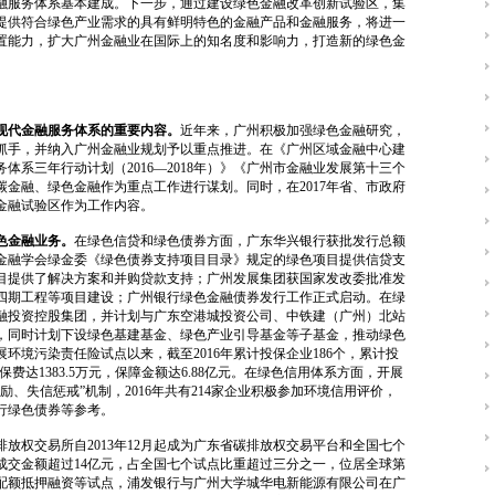
融服务体系基本建成。下一步，通过建设绿色金融改革创新试验区，集
提供符合绿色产业需求的具有鲜明特色的金融产品和金融服务，将进一
置能力，扩大广州金融业在国际上的知名度和影响力，打造新的绿色金
现代金融服务体系的重要内容。
近年来，广州积极加强绿色金融研究，
抓手，并纳入广州金融业规划予以重点推进。在《广州区域金融中心建
服务体系三年行动计划（2016—2018年）》《广州市金融业发展第十三个
低碳金融、绿色金融作为重点工作进行谋划。同时，在2017年省、市政府
金融试验区作为工作内容。
色金融业务。
在绿色信贷和绿色债券方面，广东华兴银行获批发行总额
国金融学会绿金委《绿色债券支持项目目录》规定的绿色项目提供信贷支
目提供了解决方案和并购贷款支持；广州发展集团获国家发改委批准发
程四期工程等项目建设；广州银行绿色金融债券发行工作正式启动。在绿
融投资控股集团，并计划与广东空港城投资公司、中铁建（广州）北站
，同时计划下设绿色基建基金、绿色产业引导基金等子基金，推动绿色
展环境污染责任险试点以来，截至2016年累计投保企业186个，累计投
保费达1383.5万元，保障金额达6.88亿元。在绿色信用体系方面，开展
、失信惩戒”机制，2016年共有214家企业积极参加环境信用评价，
行绿色债券等参考。
排放权交易所自2013年12月起成为广东省碳排放权交易平台和全国七个
总成交金额超过14亿元，占全国七个试点比重超过三分之一，位居全球第
配额抵押融资等试点，浦发银行与广州大学城华电新能源有限公司在广