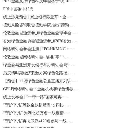
2021金融支持绿色科技年会将于5月16......
PRI中国碳中和周
线上沙龙预告 | 兴业银行陈亚芹：金......
德勤风险咨询联合德勤学院推出“德勤......
伦敦金融城邀您参加绿色金融全球峰会......
香港绿色金融协会诚邀您参加2020香港......
网络研讨会参会注册 | IFC-HKMA Cli......
伦敦金融城网络研讨会- 瞄准“零”：......
绿金委与亚洲开发银行举办研讨会 呼......
后疫情时期经济刺激方案绿色化路径......
【预告】11场绿色金融公益直播系列讲......
GFLP网络研讨会：金融机构和绿色债券......
线上发布会 | “一带一路”国家可再......
“守护平凡”筹款全数捐赠湖北 四协......
“守护平凡” 为湖北超万名一线疫情......
“守护平凡”再向武汉4120名参与一线......