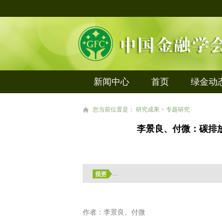
新闻中心
首页
绿金动
您当前位置是： 研究成果 > 专题研究
李景良、付微：碳排
....
作者：李景良、付微