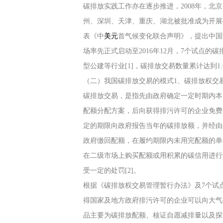
碳排放实践工作亦在逐步推进，2008年，北
州、深圳、天津、重庆、湖北被批准成为开展
表《中
美元
首气候变化联合声明》，提出中国预
场率先正式启动至2016年12月，7个试点
型公建等行业[1]，碳排放交易数量累计达到1.
（二）我国碳排放交易的模式1、碳排放权交
碳排放交易，是指先由政府确定一定时期内本
配额分配方案，后向获得排污许可的企业免费
定的期限向政府报告当年的碳排放额，并经由
政府缴回配额，在履约期限内未用完配额的单
在二级市场上购买配额或用积累的碳信用进行
受一定的处罚[2]。
根据《碳排放权交易管理暂行办法》及7个试
得国家及地方政府排污许可的企业可以向大气
品主要为碳排放配额、核证自愿减排量以及探