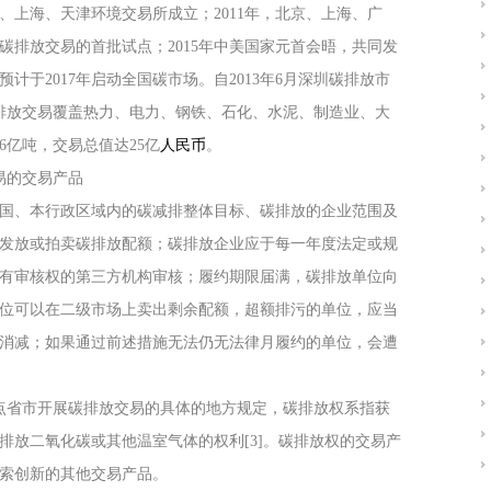
京、上海、天津环境交易所成立；2011年，北京、上海、广
碳排放交易的首批试点；2015年中美国家元首会晤，共同发
计于2017年启动全国碳市场。自2013年6月深圳碳排放市
的碳排放交易覆盖热力、电力、钢铁、石化、水泥、制造业、大
6亿吨，交易总值达25亿
人民币
。
易的交易产品
国、本行政区域内的碳减排整体目标、碳排放的企业范围及
发放或拍卖碳排放配额；碳排放企业应于每一年度法定或规
有审核权的第三方机构审核；履约期限届满，碳排放单位向
位可以在二级市场上卖出剩余配额，超额排污的单位，应当
消减；如果通过前述措施无法仍无法律月履约的单位，会遭
点省市开展碳排放交易的具体的地方规定，碳排放权系指获
排放二氧化碳或其他温室气体的权利[3]。碳排放权的交易产
索创新的其他交易产品。