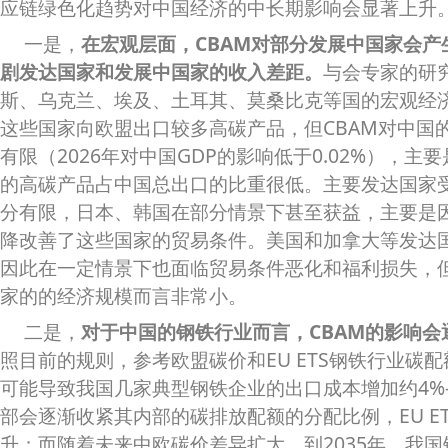
应链绿色化趋势对中国经济的中长期影响会显著上升
一是，
在宏观层面，CBAM对部分发展中国家会
剧发达国家和发展中国家的收入差距。
与会专家的研究
斯、乌克兰、埃及、土耳其、莫桑比克等国的宏观经
这些国家向欧盟出口较多高碳产品，但CBAM对中国
有限（2026年对中国GDP的影响低于0.02%），
的高碳产品占中国总出口的比重很低。主要发达国家受
分有限，日本、韩国在部分情景下甚至获益，主要是
降改善了这些国家的贸易条件。美国和加拿大等发达
因此在一定情景下也面临贸易条件恶化和福利损失，
家的的经济规模而言非常小。
二是，
对于中国的钢铁行业而言，CBAM的影响会
照目前的规则，参考欧盟碳价和EU ETS钢铁行业碳配
可能导致我国几家典型钢铁企业的出口成本增加约4%
部会逐渐收紧其内部的碳排放配额的分配比例，EU E
升；而随着未来中欧碳价差异扩大，到2035年，我