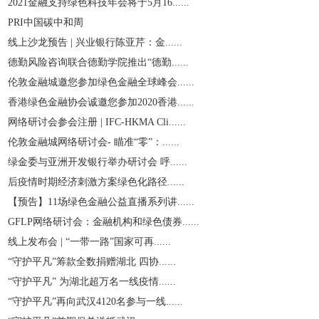
2021金融支持绿色科技年会将于5月16......
PRI中国碳中和周
线上沙龙预告 | 兴业银行陈亚芹：金......
德勤风险咨询联合德勤学院推出“德勤......
伦敦金融城邀您参加绿色金融全球峰会......
香港绿色金融协会诚邀您参加2020香港......
网络研讨会参会注册 | IFC-HKMA Cli......
伦敦金融城网络研讨会- 瞄准“零”：......
绿金委与亚洲开发银行举办研讨会 呼......
后疫情时期经济刺激方案绿色化路径......
【预告】11场绿色金融公益直播系列讲......
GFLP网络研讨会：金融机构和绿色债券......
线上发布会 | “一带一路”国家可再......
“守护平凡”筹款全数捐赠湖北 四协......
“守护平凡” 为湖北超万名一线疫情......
“守护平凡”再向武汉4120名参与一线......