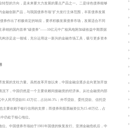
业转型的方向，是未来要大力发展的重点产品之一。二是绿色债券能够
的金融创新产品，与我国债券市场“扩大发行主体范围，丰富债券发展
色债券作出了积极肯定的响应，要求积极发展债券市场，发展适合不同
主承销的国内首单“碳债券”——10亿元中广核风电附加碳收益中期票据
机构涉足这一领域，充分运用这一新兴的金融市场工具，吸引更多资本
用
济发展的支柱力量。虽然改革开放以来，中国金融业逐步走向更加开放
情况下，中国仍然是一个主要依赖间接融资的经济体。从社会融资内部
，其中人民币贷款81.43万亿，占比66.3%；外币贷款、委托贷款、信托贷
上也主要依赖于银行信用的支撑；而债券和股票融资仅为15.48万亿，占
系中仍处于核心地位。
位。中国债券市场始于1981年国债的恢复发行。亚洲金融危机后，中