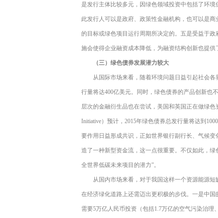
是发行主体比较多元，因绿色领域投资中包括了环境
此发行人可以是政府、政策性金融机构，也可以是商
的目标或绿色项目运行周期所决定的。五是受益于政
施会使得企业融资成本降低，为融资结构创新也提供
（三）绿色债券发展潜力较大
从国际市场来看，随着环境问题日益引起社会各界
行量将达400亿美元。同时，绿色债券的产品创新也
层次的金融衍生品也在尝试，美国和英国正在做绿色资产收
Initiative）预计，2015年绿色债券总发行量将
要作用日益形成共识，正如世界银行副行长、气候变化问题
造了一种新型资金流，这一点很重要。不仅如此，绿
全世界低碳未来项目的潜力”。
从国内市场来看，对于我国这样一个资源能源短
在经济绿化道路上还需迈出更积极的步伐。一是中国的
需要5万亿人民币投资（包括1.7万亿的空气污染治