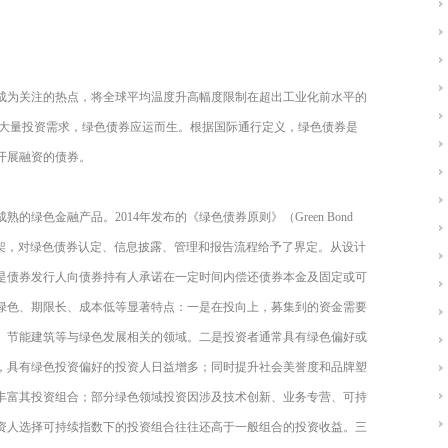
成为关注的热点，将全球平均温度升高幅度限制在超出工业化前水平的
的大量投资需求，绿色债券应运而生。根据国际通行定义，绿色债券是
开展融资的债券。
绿色金融产品。2014年发布的《绿色债券原则》（Green Bond
守则框架，对绿色债券认定、信息披露、管理和报告流程给予了界定。从设计
是债券发行人向债券持有人承诺在一定时间内偿还债券本金及固定或可
绿色、期限长、成本低等显著特点：一是在投向上，募集到的资金需要
、节能建筑等与绿色发展相关的领域。二是投资者通常具有绿色偏好或
，具有绿色投资偏好的投资人日益增多；同时提升社会美誉度和品牌塑
丰富其投资组合；部分绿色领域投资因涉及技术创新、业务专营、可持
资人选择可持续指数下的投资组合往往还高于一般组合的投资收益。三