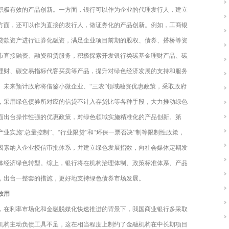
积极有效的产品创新。一方面，银行可以作为企业的代理发行人，建立
方面，还可以作为直接的发行人，做证券化的产品创新。例如，工商银
的贷款资产进行证券化融资，满足企业项目前期的股权、债券、搭桥等资
市直接融资、融资租赁服务，积极探索开发银行类碳基金理财产品、碳
融理财、碳交易指标代客买卖等产品，提升对绿色经济发展的支持和服务
。未来预计政府将借鉴小微企业、“三农”领域融资优惠政策，采取政府
，采用绿色债券所对应的信贷不计入存贷比等各种手段，大力推动绿色
面出台操作性强的优惠政策，对绿色领域实施精准化的产品创新。第
业实施“总量控制”、“行业限贷”和“环保一票否决”制等限制性政策，
因素纳入企业授信审批体系，并建立绿色发展指数，向社会媒体定期发
体经济绿色转型。综上，银行将在机构治理体制、政策标准体系、产品
，出台一整套的措施，更好地支持绿色债券市场发展。
效用
，在利率市场化和金融脱媒化快速推进的背景下，我国商业银行多采取
机构主动负债工具不足，这在相当程度上制约了金融机构在中长期项目