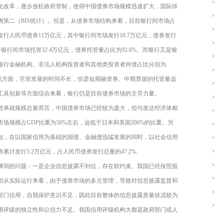
化改革，逐步放松政府管制，使得中国债券市场规模迅速扩大，国际排
，亚洲第二（BIS统计）。但是，从债券市场结构来看，目前银行间市场占
发行人民币债券11万亿元，其中银行间市场发行10.7万亿元，债券发行
中银行间市场托管32.4万亿元，债券托管量占比为92.6%。而银行又是银
非银行金融机构、非法人机构投资者和其他类投资者持债占比分别为
业信用产品方面，尽管发展的时间不长，但是短期融资券、中期票据的托管量远
工具创新等方面综合来看，银行仍是目前债券市场的主导力量。
然单就规模总量而言，中国债券市场已经较为庞大，但与发达经济体相
规模占GDP比重为50%左右，远低于日本和美国200%的比重。另
如，在以国家信用为基础的国债、金融债迅猛发展的同时，以社会信用
累计发行5.2万亿元，占人民币债券发行总量的47.2%。
薄弱的问题：一是企业信息披露不到位，存在软约束。我国已经按照股
但从实际运行来看，由于债券市场的多元管理，导致对信息披露监督和
部门信用，自我保护意识不足，因此目前整体的信息披露质量状况较为
用评级的独立性和公信力不足。我国信用评级机构大都是政府部门或人