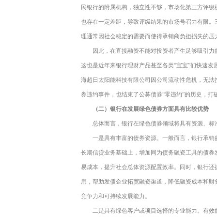
民银行的附属机构，独立性不够，市场化第三方评级
也存在一定差距，导致评级结果的市场号召力有限。
理通常因社会稳定的需要而使得承销商负担损失的压
因此，在直接融资不能对投资者产生足够吸引力
这也是近年来银行理财产品甚至各类“宝宝”们快速发展
海超日太阳能科技有限公司因公司流动性危机，无法按时
券违约事件，也结束了公募债券“零违约”的历史，打
（二）银行在发展绿色债券方面具有比较优势
总体而言，银行在绿色债券领域将具有资源、标
一是具有丰富的债券资源。一般而言，银行承销
长期信贷业务基础上，增加同为债务融资工具的债券
易成本，提升社会总体资源配置效率。同时，银行还
用，帮助发债企业拓宽融资渠道，降低融资成本和财
竞争力和可持续发展能力。
二是具有绿色客户或项目选择的专业能力。有效