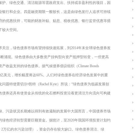
保护、绿色交通、清洁能源等需政府支出、扶持或非盈利性的项目，因
业银行和企业。四是融资期限一般较长，这是由绿色发行人追求可持续
府的优惠扶持，可能的财政补贴、贴息、税收优惠、银行监管优惠等措
了较大空间。
关注，绿色债券市场有望持续快速拓展，到2014年末全球绿色债券发
不断涌现。绿色债券由大多数资产挂钩型向资产抵押型转变，一些更高
益支持的绿色债券。据气候债券倡议组织（Climate Bonds
达到1000亿美元，增长幅度将达60%。人们对绿色债券在经济绿色发展中的重
特使蕾切尔•凯特（Rachel Kyte）所说：“绿色债券为低碳发展创
色债券还具有使资金从传统的化石燃料投资沿着更清洁方向流向可构建
缺、污染状况长期难以得到有效遏制的发展中大国而言，中国债券市场
绿色经济转型需要巨额资金。据统计，至2020年我国环境投资计划约
理、2万亿的水污染治理），资金仍存在较大缺口。绿色债券清洁、绿