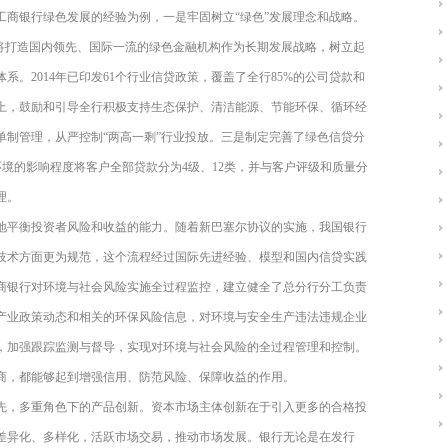
工商银行绿色发展的经验为例，一是牢固树立“绿色”发展理念和战略。
念，将打造国内领先、国际一流的绿色金融机构作为长期发展战略，树立起
。2014年已印发61个行业信贷政策，覆盖了全行85%的公司贷款和
上，鼓励和引导全行积极支持生态保护、清洁能源、节能环保、循环经
单制管理，从严控制“两高一剩”行业投放。三是制定完善了绿色信贷分
环境的影响程度将客户全部贷款分为4级、12类，并与客户评级和质量分
理。
地平衡投资者风险和收益的能力。随着新巴塞尔协议的实施，我国银行
技术方面更为规范，这个流程经过国际先进经验、模型和国内信贷实践
商银行对环境与社会风险实施全过程监控，建立健全了总分行分工负责
产业政策动态和相关的环保风险信息，对环境与安全生产违法违规企业
，加强跟踪监测与督导，实现对环境与社会风险的全过程管理和控制。
商，都能够起到增强信用、防范风险、保障收益的作用。
先，多重角色下的产品创新。资本市场主体创新在于引入更多的合格投
差异化、多样化，活跃市场交易，推动市场发展。银行无论是在发行