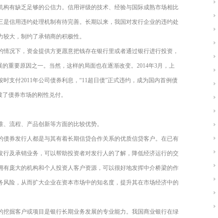
机构有缺乏足够的公信力。信用评级的技术、经验与国际成熟市场相比
三是信用违约处理机制有待完善。长期以来，我国对发行企业的违约处
力较大，制约了承销商的积极性。
的情况下，资金提供方更愿意把钱存在银行里或者通过银行进行投资，
的重要原因之一。当然，这样的局面也在逐渐改变。2014年3月，上
支付2011年公司债券利息，“11超日债”正式违约，成为国内首例债
破了债券市场的刚性兑付。
准、流程、产品创新等方面的比较优势。
的债券发行人都是与其有着长期信贷合作关系的优质信贷客户。在已有
发行及承销业务，可以帮助投资者对发行人的了解，降低经济运行的交
拥有庞大的机构和个人投资人客户资源，可以很好地发挥中介桥梁的作
务风险，从而扩大企业在资本市场中的知名度，提升其在市场经济中的
的挖掘客户或项目是银行长期业务发展的专业能力。我国商业银行在绿