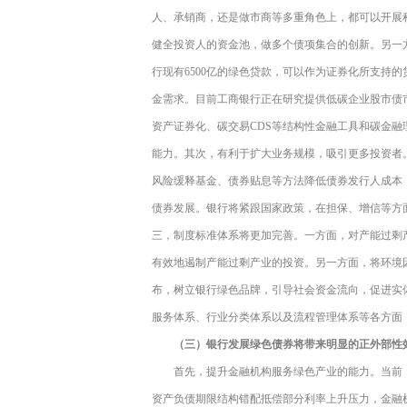
人、承销商，还是做市商等多重角色上，都可以开展
健全投资人的资金池，做多个债项集合的创新。另一
行现有6500亿的绿色贷款，可以作为证券化所支持
金需求。目前工商银行正在研究提供低碳企业股市债
资产证券化、碳交易CDS等结构性金融工具和碳金
能力。其次，有利于扩大业务规模，吸引更多投资者
风险缓释基金、债券贴息等方法降低债券发行人成本
债券发展。银行将紧跟国家政策，在担保、增信等方
三，制度标准体系将更加完善。一方面，对产能过剩产
有效地遏制产能过剩产业的投资。另一方面，将环境
布，树立银行绿色品牌，引导社会资金流向，促进实
服务体系、行业分类体系以及流程管理体系等各方面
（三）银行发展绿色债券将带来明显的正外部性
首先，提升金融机构服务绿色产业的能力。当前
资产负债期限结构错配抵偿部分利率上升压力，金融