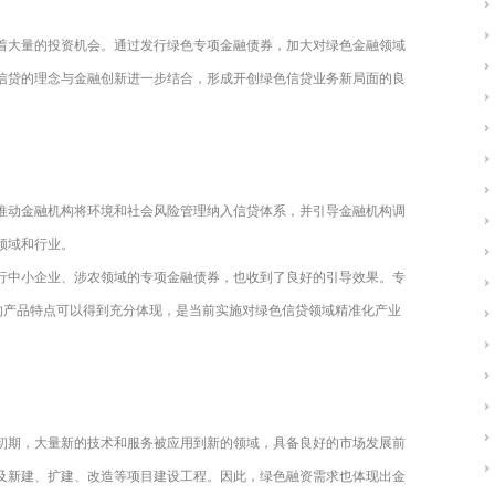
着大量的投资机会。通过发行绿色专项金融债券，加大对绿色金融领域
信贷的理念与金融创新进一步结合，形成开创绿色信贷业务新局面的良
在推动金融机构将环境和社会风险管理纳入信贷体系，并引导金融机构调
领域和行业。
行发行中小企业、涉农领域的专项金融债券，也收到了良好的引导效果。专
导的产品特点可以得到充分体现，是当前实施对绿色信贷领域精准化产业
初期，大量新的技术和服务被应用到新的领域，具备良好的市场发展前
及新建、扩建、改造等项目建设工程。因此，绿色融资需求也体现出金