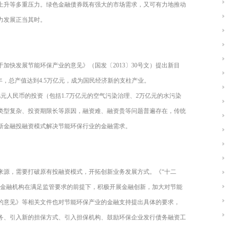
上升等多重压力。绿色金融债券既有强大的市场需求，又可有力地推动
力发展正当其时。
于加快发展节能环保产业的意见》（国发〔2013〕30号文）提出新目
5年，总产值达到4.5万亿元，成为国民经济新的支柱产业。
亿元人民币的投资（包括1.7万亿元的空气污染治理、2万亿元的水污染
类型复杂、投资期限长等原因，融资难、融资贵等问题普遍存在，传统
新金融投融资模式解决节能环保行业的金融需求。
来源，需要打破原有投融资模式，开拓创新业务发展方式。《“十二
业金融机构在满足监管要求的前提下，积极开展金融创新，加大对节能
的意见》等相关文件也对节能环保产业的金融支持提出具体的要求，
务、引入新的担保方式、引入担保机构、鼓励环保企业发行债务融资工