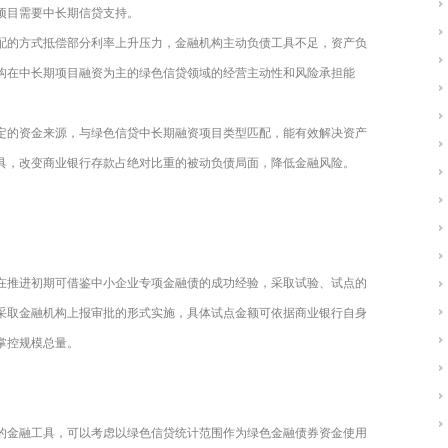
项目需要中长期信贷支持。
配的方式抵偿部分利率上升压力，金融机构主动负债工具不足，资产负
构在中长期项目融资为主的绿色信贷领域的经营主动性和风险承担能
定的资金来源，与绿色信贷中长期融资项目类型匹配，能有效解决资产
具，改变商业银行存款占绝对比重的被动负债局面，降低金融风险。
在推进初期可借鉴中小企业专项金融债的成功经验，采取试验、试点的
采取金融机构上报审批的形式实施，具体试点金额可依据商业银行自身
掌控规模总量。
的金融工具，可以考虑以绿色信贷统计范围作为绿色金融债券资金使用