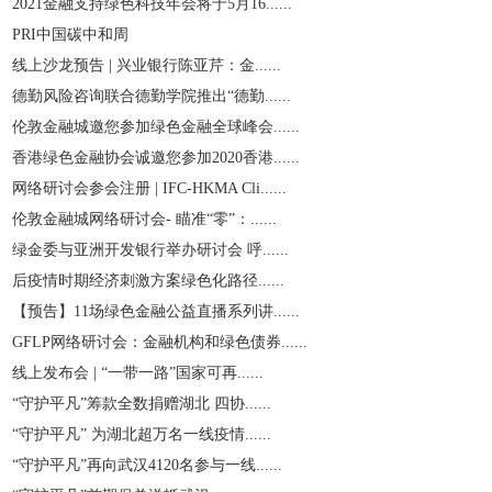
2021金融支持绿色科技年会将于5月16......
PRI中国碳中和周
线上沙龙预告 | 兴业银行陈亚芹：金......
德勤风险咨询联合德勤学院推出“德勤......
伦敦金融城邀您参加绿色金融全球峰会......
香港绿色金融协会诚邀您参加2020香港......
网络研讨会参会注册 | IFC-HKMA Cli......
伦敦金融城网络研讨会- 瞄准“零”：......
绿金委与亚洲开发银行举办研讨会 呼......
后疫情时期经济刺激方案绿色化路径......
【预告】11场绿色金融公益直播系列讲......
GFLP网络研讨会：金融机构和绿色债券......
线上发布会 | “一带一路”国家可再......
“守护平凡”筹款全数捐赠湖北 四协......
“守护平凡” 为湖北超万名一线疫情......
“守护平凡”再向武汉4120名参与一线......