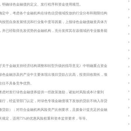
，明确绿色金融债的定义、发行程序和资金使用规范。
确定中，考虑各个金融机构在绿色信贷领域投放的行业分布和期限结构
构按照自身发展情况和行业集中度等因素，上报绿色金融债融资具体方
，并已经取得先发优势的金融机构，充分发挥其在该领域的专业服务能
厅关于金融支持经济结构调整和转型升级的指导意见》中明确重点资金
绿色金融涉及的产业中主要体现出项目贷款占比高，投资回收期长，项
往往不具备竞争优势。
考虑对发行绿色金融债券提供一些政策激励，诸如对风险成本计量到
银行，经监管部门认定，对绿色专项金融债项下发放的贷款不纳入存贷
微贷款）；对符合金融机构风险资产比例要求，且拨备计提充足的金融
关规定，适用75%的优惠风险权重和资本监管要求，等等。