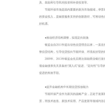
具、鼓励和引导民间投资和外资投资等。
节能环保市场是国内重要的新兴市场领域，孕育
的资金投入，是融资服务支持的创新路径，可将绿色
好机遇。
●推动经济结构调整，实现定向刺激
银监会自2011年提出绿色信贷理念以来，一直
整信贷结构，引导信贷投向节能环保、环境友好型的
2009年、2013年银监会先后两次鼓励商业银
项金融债券先天具备的“滴入式”促进、“定向性”引
促进的有效手段。
●提升金融机构中长期信贷投放能力
节能环保产业作为新兴的战略产业，正处于发展
景，而技术改造、新技术应用、产品更新等领域均涉