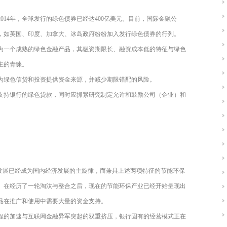
2014年，全球发行的绿色债券已经达400亿美元。目前，国际金融公
，如英国、印度、加拿大、冰岛政府纷纷加入发行绿色债券的行列。
为一个成熟的绿色金融产品，其融资期限长、融资成本低的特征与绿色
主的青睐。
为绿色信贷和投资提供资金来源，并减少期限错配的风险。
支持银行的绿色贷款，同时应抓紧研究制定允许和鼓励公司（企业）和
续发展已经成为国内经济发展的主旋律，而兼具上述两项特征的节能环保
。在经历了一轮淘汰与整合之后，现在的节能环保产业已经开始呈现出
品在推广和使用中需要大量的资金支持。
程的加速与互联网金融异军突起的双重挤压，银行固有的经营模式正在