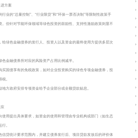
促进方案
行业的“总量控制”、“行业限贷”和“环保一票否决制”等限制性政策手
资。但针对节能环保领域等绿色投资的鼓励性、支持性激励政策则显不
，给绿色金融债券的发行人、投资人以及资金的最终使用方提供多层次
绿色金融债券所对应的风险资产占用比例减半。
购买国债享有的免税政策，如对企业投资购买的绿色专项金融债券，投
得税。
励地方政府安排专项资金给予企业部分或全额贷款贴息。
效应
向使用提出具体要求，如资金的使用和管理由专业机构或部门（如生态
运行。
色信贷统计要求范围内，并建立债券发行后、项目贷款发放后的评价体