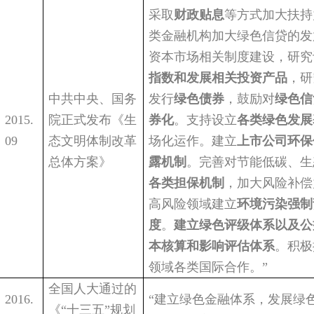
采取
财政贴息
等方式加大扶持
类金融机构加大绿色信贷的发
资本市场相关制度建设，研究
指数和发展相关投资产品
，研
中共中央、国务
发行
绿色债券
，鼓励对
绿色信
2015.
院正式发布《生
券化
。支持设立
各类绿色发展
09
态文明体制改革
场化运作。建立
上市公司环保
总体方案》
露机制
。完善对节能低碳、生
各类担保机制
，加大风险补偿
高风险领域建立
环境污染强制
度
。
建立绿色评级体系以及公
本核算和影响评估体系
。积极
领域各类国际合作。
”
全国人大通过的
2016.
“
建立绿色金融体系，发展绿
《
“
十三五
”
规划