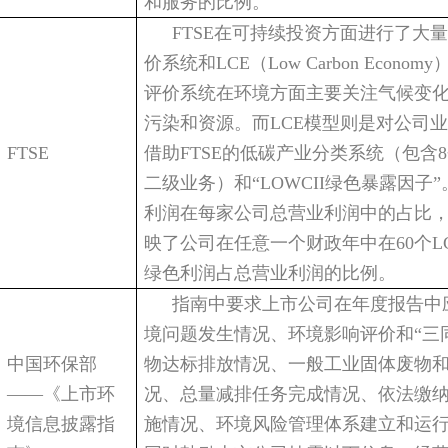
和服务的比例。
FTSE
在可持续投资方面进行了大量
价系统和
LCE
（
Low Carbon Economy
评价系统在环境方面主要关注气候变
污染和资源。而
LCE
模型则是对公司业
FTSE
借助
FTSE
的低碳产业分类系统（包含
8
二级业务）和
“LOWCII
绿色暴露因子
”
利润在每家公司总营业利润中的占比
映了公司在任意一个财政年中在
60
个
L
绿色利润占总营业利润的比例。
指南中要求上市公司在年度报告中
境问题发生情况、环境影响评价和
“
三
中国环保部
物达标排放情况、一般工业固体废物
——
《上市环
况、总量减排任务完成情况、依法缴
境信息披露指
施情况、环境风险管理体系建立和运