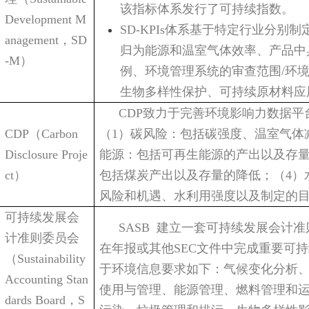
该指标体系发行了可持续指数。
Development M
SD-KPIs
体系基于特定行业分别制
anagement
，
SD
归为能源和温室气体效率、产品中
-M
）
例、环境管理系统的审查范围
/
环
生物多样性保护、可持续原材料应
CDP
致力于完善环境影响力数据平
CDP
（
Carbon
（
1
）碳风险：包括碳强度、温室气体
Disclosure Proje
能源：包括可再生能源的产出以及存
ct
）
包括煤炭产出以及存量的降低；（
4
）
风险和机遇、水利用强度以及制定的
可持续发展会
SASB
建立一套可持续发展会计准
计准则委员会
在年报或其他
SEC
文件中完成重要可持
（
Sustainability
于环境信息要求如下：气候变化分析
Accounting Stan
使用与管理、能源管理、燃料管理和
dards Board
，
S