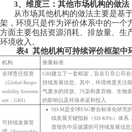
3
、维度三：其他市场机构的做法
从市场其他机构的做法主要是基
架，环境只是作为评价体系中的一个
方面主要包括资源消耗、排放量、生
环境收入。
表4 其他机构可持续评价框架中
机构
衡量标准
全球责任投资
GRI
建立了一套框架，旨在引导公司在
（
Global Respo
持续发展信息。其中，环境维度关注
nsibility Investm
气废水的排放、污染和废弃物、生物
ent
，
GRI
）
的影响以及环保承诺和投入
SD-M
是全球
ESG
整合标准化研究
续发展关键指标（
SD-KPIs
）体系
可持续发展管
度报告中应披露的可持续发展信息
理（
Sustainable