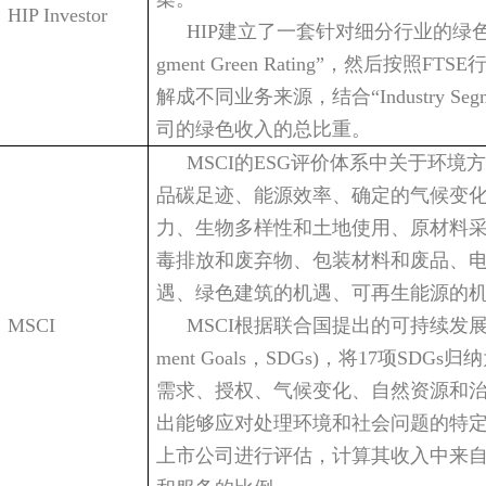
HIP Investor
HIP
建立了一套针对细分行业的绿
gment Green Rating”
，然后按照
FTSE
解成不同业务来源，结合
“Industry Seg
司的绿色收入的总比重。
MSCI
的
ESG
评价体系中关于环境方
品碳足迹、能源效率、确定的气候变
力、生物多样性和土地使用、原材料
毒排放和废弃物、包装材料和废品、
遇、绿色建筑的机遇、可再生能源的
MSCI
MSCI
根据联合国提出的可持续发
ment Goals
，
SDGs)
，将
17
项
SDGs
归纳
需求、授权、气候变化、自然资源和
出能够应对处理环境和社会问题的特
上市公司进行评估，计算其收入中来