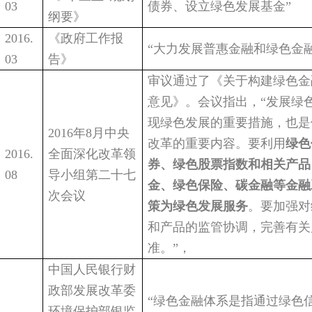
03
债券、设立绿色发展基金
”
纲要》
2016.
《政府工作报
“
大力发展普惠金融和绿色金
03
告》
审议通过了《关于构建绿色金
意见》。会议指出，
“
发展绿
现绿色发展的重要措施，也是
2016
年
8
月中央
改革的重要内容。要利用
绿色
2016.
全面深化改革领
券、绿色股票指数和相关产品
08
导小组第二十七
金、绿色保险、碳金融等金融
次会议
策为绿色发展服务
。要加强对
和产品的监管协调，完善有关
准。
”
，
中国人民银行
财
政部
发展改革委
“
绿色金融体系是指通过绿色
环境保护部
银监