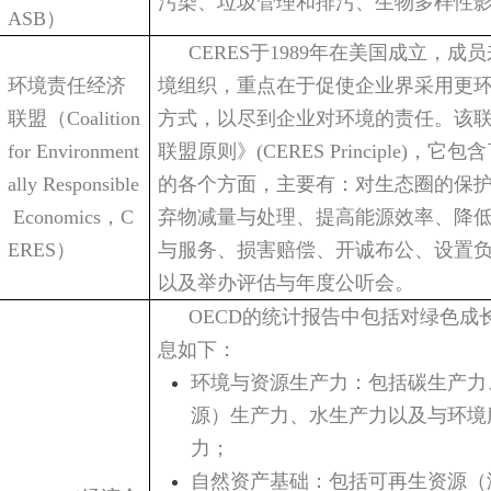
污染、垃圾管理和排污、生物多样性
ASB
）
CERES
于
1989
年在美国成立，成员
环境责任经济
境组织，重点在于促使企业界采用更
联盟（
Coalition
方式，以尽到企业对环境的责任。该
for Environment
联盟原则》
(CERES Principle)
，它包含
ally Responsible
的各个方面，主要有：对生态圈的保
Economics
，
C
弃物减量与处理、提高能源效率、降
ERES
）
与服务、损害赔偿、开诚布公、设置
以及举办评估与年度公听会。
OECD
的统计报告中包括对绿色成
息如下：
环境与资源生产力：包括碳生产力
源）生产力、水生产力以及与环境
力；
自然资产基础：包括可再生资源（