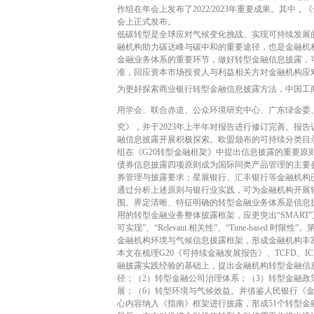
作组在年会上发布了
2022/2023
年重要成果。其中，《
会上正式发布。
低碳转型是全球应对气候变化挑战、实现可持续发展
融机构助力碳达峰与碳中和的重要途径，也是金融机
金融业务体系的重要环节，做好转型金融信息披露，
准，回应资本市场投资人与利益相关方对金融机构应
为更好探索商业银行转型金融信息披露方法，中国工
用学会、联合赤道、公众环境研究中心、广东绿金委
究》，并于
2023
年上半年对报告进行修订完善。报告
融信息披露开展积极探索。欧盟颁布的可持续分类目
组在《
G20
转型金融框架》中提出信息披露的重要原
债券信息披露四项原则成为国际同类产品管理的主要
券管理与披露要求；星展银行、汇丰银行等金融机构
通过分析上述原则与银行业实践，可为金融机构开展
围。界定清晰、特征明确的转型金融业务体系是信息
用的转型金融业务整体披露框架，应更突出“
SMART
可实现”、“
Relevant
相关性”、“
Time-based
时限性”。
金融机构环境与气候信息披露框架，形成金融机构丰
本文在梳理
G20
《可持续金融发展报告》、
TCFD
、
I
融披露实践经验的基础上，提出金融机构转型金融信
径；（
2
）转型金融公司治理体系；（
3
）转型金融政
展；（
6
）转型环境与气候效益。并借鉴人民银行《
心内容纳入《指南》框架进行披露，形成
51
个转型金