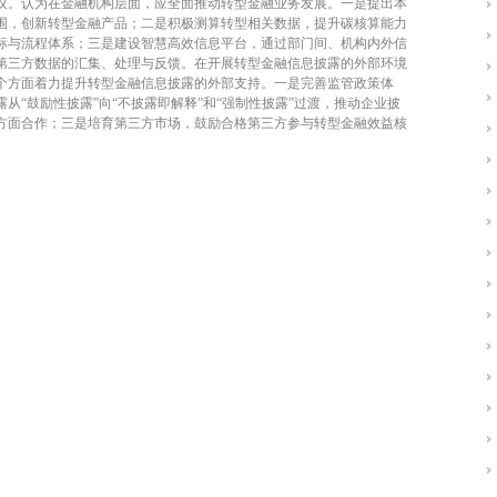
议。认为在金融机构
层面，应全面推动转型金融业务发展。一是提出本
围，创新转型金融产品；二是积极测算转型相关数据，提升碳核算能力
标与流程体系；三是建设智慧高效信息平台，通过部门间、机构内外信
第三方数据的汇集、处理与反馈。
在开展转型金融信息披露的外部环境
个方面着力提升转型金融信息披露的外部支持。一是完善监管政策体
从“鼓励性披露”向“不披露即解释”和“强制性披露”过渡，推动企业披
方面合作；三是培育第三方市场，鼓励合格第三方参与转型金融效益核