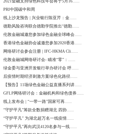
2021金融支持绿色科技年会将于5月16......
PRI中国碳中和周
线上沙龙预告 | 兴业银行陈亚芹：金......
德勤风险咨询联合德勤学院推出“德勤......
伦敦金融城邀您参加绿色金融全球峰会......
香港绿色金融协会诚邀您参加2020香港......
网络研讨会参会注册 | IFC-HKMA Cli......
伦敦金融城网络研讨会- 瞄准“零”：......
绿金委与亚洲开发银行举办研讨会 呼......
后疫情时期经济刺激方案绿色化路径......
【预告】11场绿色金融公益直播系列讲......
GFLP网络研讨会：金融机构和绿色债券......
线上发布会 | “一带一路”国家可再......
“守护平凡”筹款全数捐赠湖北 四协......
“守护平凡” 为湖北超万名一线疫情......
“守护平凡”再向武汉4120名参与一线......