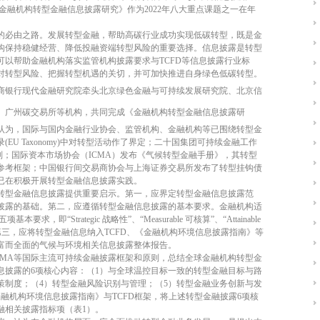
金融机构转型金融信息披露研究》作为
2022
年八大重点课题之一在年
的必由之路。发展转型金融，帮助高碳行业成功实现低碳转型，既是金
构保持稳健经营、降低投融资端转型风险的重要选择。信息披露是转型
可以帮助金融机构落实监管机构披露要求与
TCFD
等信息披露行业标
对转型风险、把握转型机遇的关切，并可加快推进自身绿色低碳转型。
商银行现代金融研究院牵头
北京绿色金融与可持续发展研究院、北京信
、广州碳交易所等机构，共同完成
《金融机构转型金融信息披露研
认为，国际与国内金融行业协会、监管机构、金融机构等已围绕转型金
录
(EU Taxonomy)
中对转型活动作了界定；二十国集团可持续金融工作
则；国际资本市场协会（
ICMA
）
发布《气候转型金融手册》
，其转型
参考框架；中国银行间交易商协会与上海证券交易所发布了转型挂钩债
已在积极开展转型金融信息披露实践。
转型金融信息披露提供重要启示。第一，应界定转型金融信息披露范
披露的基础。第二，应遵循转型金融信息披露的基本要求。金融机构适
”五项基本要求，即“
Strategic
战略性”、“
Measurable
可核算”、“
Attainable
第三，应将转型金融信息纳入
TCFD
、《金融机构环境信息披露指南》等
富而全面的气候与环境相关信息披露整体报告。
CMA
等国际主流可持续金融披露框架和原则，总结全球金融机构转型金
息披露的
6
项核心内容：（
1
）与全球温控目标一致的转型金融目标与路
策制度；（
4
）转型金融风险识别与管理；（
5
）转型金融业务创新与发
金融机构环境信息披露指南》与
TCFD
框架，将上述转型金融披露
6
项核
融相关披露指标项（表
1
）。