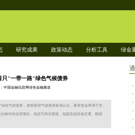
态
研究成果
政策动态
分析工具
绿金
首只"一带一路"绿色气候债券
8 来源：中国金融信息网绿色金融频道
路"绿色气候债券，债券获得气候债券标准认证，募资资金将用于支
类合格绿色信贷项目，包括可再生能源、低碳及低排放交通、能源