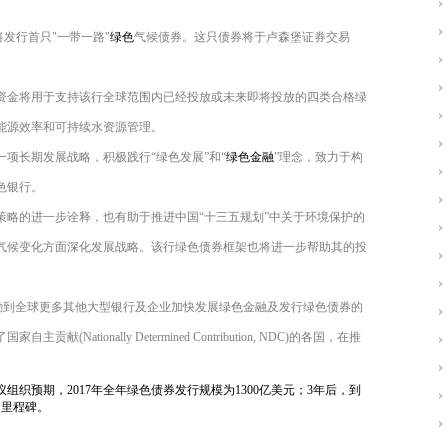
将发行首只"一带一路"
绿色
气候债券。这只债券将于卢森堡证券交易
资金将用于支持该行全球范围内已经投放或未来即将投放的四类合格绿
能源效率和可持续水资源管理。
项长期发展战略，积极践行“绿色发展”和“
绿色金融
”理念，致力于构
色银行。
策略的进一步诠释，也有助于推进中国“十三五规划”中关于环境保护的
气候变化方面深化发展战略。该行绿色债券框架也将进一步帮助其的投
鼓励到全球更多其他大型银行及企业加快发展绿色金融及发行绿色债券的
tionally Determined Contribution, NDC)的各国，在推
织预期，2017年全年绿色债券发行规模为1300亿
美元
；3年后，到
的里程碑。