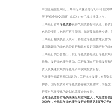
中国金融信息网讯 工商银行卢森堡分行9月26日宣布
所“环保金融交易所”（LGX）专门板块挂牌上市。
工商银行首单
绿色债券
获得气候债券标准认证，募资
色信贷项目，包括可再生能源、低碳及低排放交通、
工商银行相关负责人表示，将推进绿色信贷建设作为一
建国际领先的绿色信贷银行和具有良好国际声誉的绿
工商银行的公告指出，发行绿色债券是该行绿色发展
措施。发行绿色债券将助力工行集团在可持续发展和
资人从快速发展的绿色经济中实现投资目标。
气候债券倡议组织CBI认为，工行本次发债，有望
脚步。国际投资者对绿色债券存在大量需求，而提交了国家自主贡献(Na
行应对气候变化的计划也需要金融支持。
全球绿色债券市场的未来发展空间庞大，气候债券倡议组
2020年，全球每年绿色债券发行金额将达到1万亿元