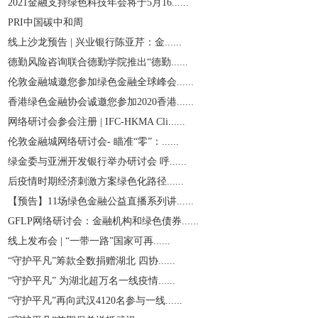
2021金融支持绿色科技年会将于5月16......
PRI中国碳中和周
线上沙龙预告 | 兴业银行陈亚芹：金......
德勤风险咨询联合德勤学院推出“德勤......
伦敦金融城邀您参加绿色金融全球峰会......
香港绿色金融协会诚邀您参加2020香港......
网络研讨会参会注册 | IFC-HKMA Cli......
伦敦金融城网络研讨会- 瞄准“零”：......
绿金委与亚洲开发银行举办研讨会 呼......
后疫情时期经济刺激方案绿色化路径......
【预告】11场绿色金融公益直播系列讲......
GFLP网络研讨会：金融机构和绿色债券......
线上发布会 | “一带一路”国家可再......
“守护平凡”筹款全数捐赠湖北 四协......
“守护平凡” 为湖北超万名一线疫情......
“守护平凡”再向武汉4120名参与一线......