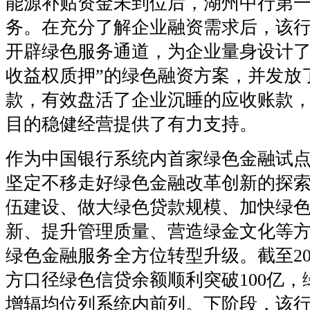
能源补贴资金未到位后，湖州中行第
务。在充分了解企业融资需求后，该
开辟绿色服务通道，为企业量身设计
收益权质押
”
的绿色融资方案，并发放
款，有效盘活了企业沉睡的应收账款
目的稳健经营提供了有力支持。
作为中国银行系统内首家绿色金融试
坚定不移走好绿色金融改革创新的探
伍建设、做大绿色贷款规模、加快绿
新、提升管理质量、营造绿金文化等
绿色金融服务全方位转型升级。截至
2
方口径绿色信贷余额顺利突破
100
亿，
增辐均位列系统内前列。下阶段，该