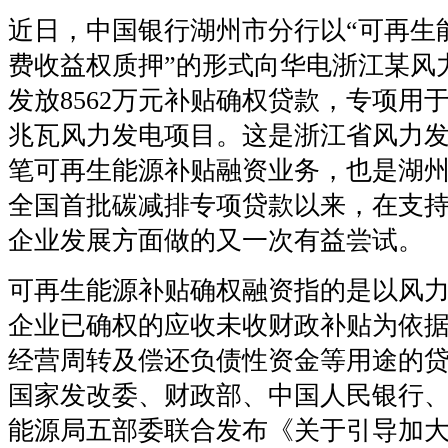
近日，中国银行湖州市分行以
“
可再生
费收益权质押
”
的形式向华电浙江某风
发放
8562
万元补贴确权贷款，专项用
兆瓦风力发电项目。这是浙江省风力
笔可再生能源补贴融资业务，也是湖
全国首批碳减排专项贷款以来，在支
企业发展方面做的又一次有益尝试。
可再生能源补贴确权融资指的是以风
企业已确权的应收未收财政补贴为依
经营周转及偿还负债性资金等用途的
国家发改委、财政部、中国人民银行
能源局五部委联合发布《关于引导加