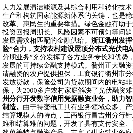
大力发展清洁能源及其综合利用和转化技术
生产和构筑国家能源新体系的关键，也是稳
改革、惠民生的重要举措。绿色金融有助于
投资回报周期长、风险因素不可预知等问题
发展需求相匹配的金融供给。
浙江衢州发挥
险”合力，支持农村建设屋顶分布式光伏电
分期业务”充分发挥了各方业务专长和优势
发展的可持续金融支持模式。衢州正大融资
请融资的农户提供担保，工商银行衢州市分
发放贷款，保险公司为贷款期间内的电站非
保，为2000多户农村家庭解决了光伏融资
州分行开发数字信用凭据融资业务，助力智
制造。
由于特变电工具有业务领域众多、产
结算规模大的特点，工商银行昌吉州分行针
难和结算难的问题，开发了具有支付安全、
简单等特点融资产品，丰富了供应链业务应