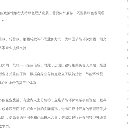
命的政策性银行支持绿色经济发展，需要内外兼修，既要将绿色发展理
。”
贷款、转贷款、银团贷款等不同业务方式，为中国节能环保集团、阳光
多家企业提供支持。
归为同一范畴——绿色信贷。对此，进出口银行相关负责人介绍，经过
新业务并重的原则，根据自身业务特点建立了以转贷款、节能环保贷
核心的绿色信贷产品体系。
多的企业受益。有业内人士分析称，立足节能环保领域项目资金一般存
，较难获得商业性资金支持的实际情况，进出口银行开办的节能环保贷
创新，提高资源利用率和产品技术含量，进出口银行开办的转型升级贷
竞争力。