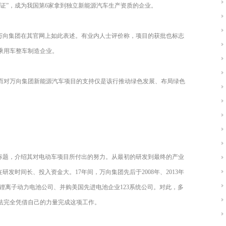
证”，成为我国第6家拿到独立新能源汽车生产资质的企业。
”万向集团在其官网上如此表述。有业内人士评价称，项目的获批也标志
乘用车整车制造企业。
而对万向集团新能源汽车项目的支持仅是该行推动绿色发展、布局绿色
源”为标题，介绍其对电动车项目所付出的努力。从最初的研发到最终的产业
发时间长、投入资金大。17年间，万向集团先后于2008年、2013年
安时锂离子动力电池公司、并购美国先进电池企业123系统公司。对此，多
法完全凭借自己的力量完成这项工作。