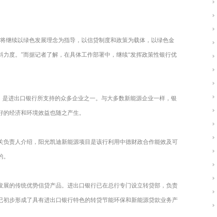
行将继续以绿色发展理念为指导，以信贷制度和政策为载体，以绿色金
斜力度。”而据记者了解，在具体工作部署中，继续“发挥政策性银行优
”）是进出口银行所支持的众多企业之一。与大多数新能源企业一样，银
好的经济和环境效益也随之产生。
关负责人介绍，阳光凯迪新能源项目是该行利用中德财政合作能效及可
的。
发展的传统优势信贷产品。进出口银行已在总行专门设立转贷部，负责
已初步形成了具有进出口银行特色的转贷节能环保和新能源贷款业务产