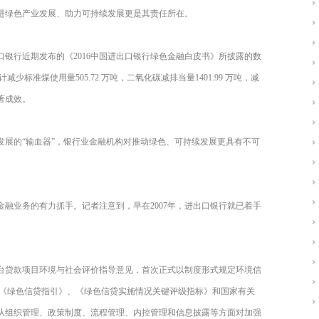
进绿色产业发展、助力可持续发展更是其责任所在。
银行近期发布的《2016中国进出口银行绿色金融白皮书》所披露的数
少标准煤使用量505.72 万吨，二氧化碳减排当量1401.99 万吨，减
著成效。
发展的“输血器”，银行业金融机构对推动绿色、可持续发展更具有不可
融业务的有力抓手。记者注意到，早在2007年，进出口银行就已着手
出台贷款项目环境与社会评价指导意见，首次正式以制度形式规定环境信
监会《绿色信贷指引》、《绿色信贷实施情况关键评级指标》和国家有关
从组织管理、政策制度、流程管理、内控管理和信息披露等方面对加强