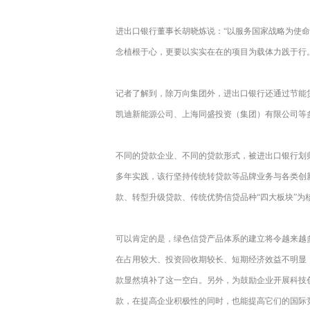
进出口银行董事长胡晓炼说：“以服务国家战略为使
念植根于心，更要以实实在在的项目为载体力践于行
记者了解到，除万向集团外，进出口银行还通过节能
凯迪新能源公司、上海同盛投资（集团）有限公司等
不同的贷款企业、不同的贷款形式，被进出口银行划
多年实践，该行坚持传统转贷款等品牌业务与各类创
款、转型升级贷款、传统优势信贷品种“四大板块”为
可以肯定的是，绿色信贷产品体系的建立将令越来越
在占用较大、投资回收期较长、短期经济效益不明显
款显然填补了这一空白。另外，为鼓励企业开展科技
款，在提高企业积极性的同时，也能提高它们的国际