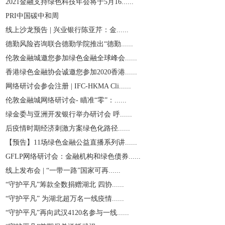
2021金融支持绿色科技年会将于5月16......
PRI中国碳中和周
线上沙龙预告 | 兴业银行陈亚芹：金......
德勤风险咨询联合德勤学院推出“德勤......
伦敦金融城邀您参加绿色金融全球峰会......
香港绿色金融协会诚邀您参加2020香港......
网络研讨会参会注册 | IFC-HKMA Cli......
伦敦金融城网络研讨会- 瞄准“零”：......
绿金委与亚洲开发银行举办研讨会 呼......
后疫情时期经济刺激方案绿色化路径......
【预告】11场绿色金融公益直播系列讲......
GFLP网络研讨会：金融机构和绿色债券......
线上发布会 | “一带一路”国家可再......
“守护平凡”筹款全数捐赠湖北 四协......
“守护平凡” 为湖北超万名一线疫情......
“守护平凡”再向武汉4120名参与一线......