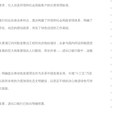
要求，引入涉及环境和社会风险客户的分类管理标准。
银行结合自身业务特点，逐步构建了环境和社会风险管理体系，明确了
异化、动态的授信政策，夯实了绿色信贷的工作基础。
从黄浦江内河航道整治工程到光伏电站项目，从参与国内同业间银团贷
发展的宏大画卷展现在人们眼前。而在作者——进出口银行眼中，这幅
，明确提出将绿色发展理念作为关系中国发展全局、引领“十三五”乃至
以前所未有的力度加强生态文明建设，以坚定不移的决心推进绿色可持
方面面。
发展，进出口银行已给出明确答案。