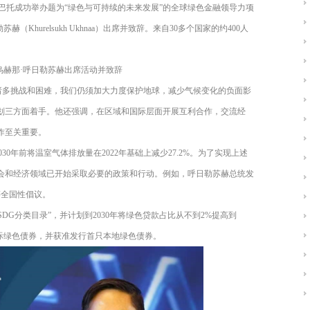
巴托成功举办题为“绿色与可持续的未来发展”的全球绿色金融领导力项
勒苏赫（
Khurelsukh Ukhnaa
）出席并致辞。来自
30
多个国家的约
400
人
乌赫那·呼日勒苏赫出席活动并致辞
诸多挑战和困难，我们仍须加大力度保护地球，减少气候变化的负面影
划三方面着手。他还强调，在区域和国际层面开展互利合作，交流经
作至关重要。
030
年前将温室气体排放量在
2022
年基础上减少
27.2%
。为了实现上述
会和经济领域已开始采取必要的政策和行动。例如，呼日勒苏赫总统发
等全国性倡议。
SDG
分类目录”，并计划到
2030
年将绿色贷款占比从不到
2%
提高到
际绿色债券，并获准发行首只本地绿色债券。