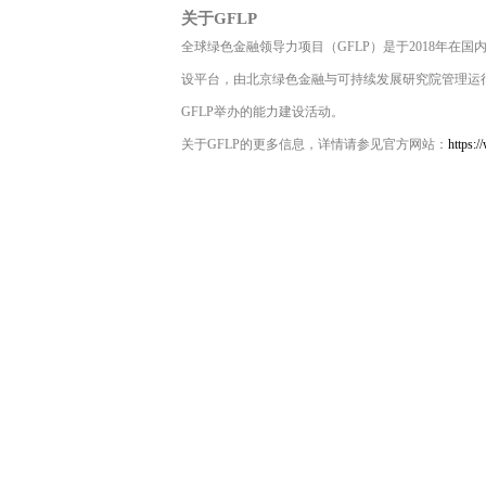
关于
GFLP
全球绿色金融领导力项目（
GFLP
）是于
2018
年在国
设平台，由北京绿色金融与可持续发展研究院管理运
GFLP
举办的能力建设活动。
关于
GFLP
的更多信息，详情请参见官方网站：
https:/