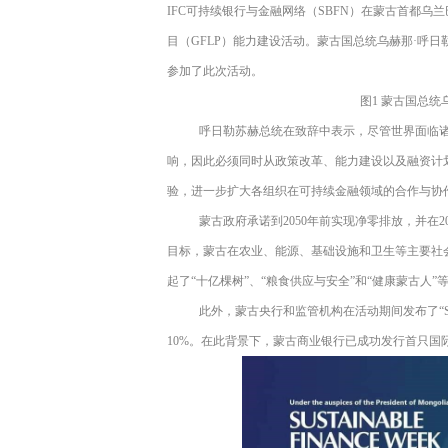
IFC
可持续银行与金融网络（
SBFN
）在蒙古首都乌兰
目（
GFLP
）能力建设活动。蒙古国总统乌赫那·呼日
参加了此次活动。
图
1
蒙古国总统
呼日勒苏赫总统在致辞中表示，尽管世界面临
响，因此必须同时从政策改革、能力建设以及融资计
验，进一步扩大各组织在可持续金融领域的合作与协
蒙古政府承诺到
2050
年前实现净零排放，并在
2
目标，蒙古在农业、能源、基础设施和卫生等主要社
起了“十亿棵树”、“粮食供应与安全”和“健康蒙古人”
此外，蒙古央行和监管机构在活动期间发布了“
10%
。在此背景下，蒙古商业银行已成功发行首只国