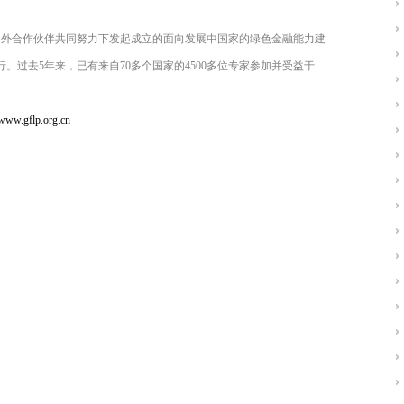
内外合作伙伴共同努力下发起成立的面向发展中国家的绿色金融能力建
行。过去
5
年来，已有来自
70
多个国家的
4500
多位专家参加并受益于
/www.gflp.org.cn