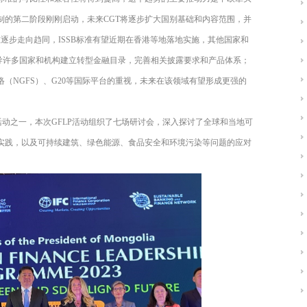
制的第二阶段刚刚启动，未来
CGT
将逐步扩大国别基础和内容范围，并
准逐步走向趋同，
ISSB
标准有望近期在香港等地落地实施，其他国家和
导许多国家和机构建立转型金融目录，完善相关披露要求和产品体系；
络（
NGFS
）、
G20
等国际平台的重视，未来在该领域有望形成更强的
活动之一，本次
GFLP
活动组织了七场研讨会，深入探讨了全球和当地可
实践，以及可持续建筑、绿色能源、食品安全和环境污染等问题的应对