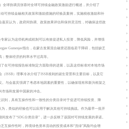
）全球协调员张蓉对全球可持续金融政策激励进行概述，并介绍了
推动可持续金融相关政策和激励措施的经验及案例，实施税收激励和补
会嘉宾认为，政府间协调、政策效果评估和保持灵活性，对确保这些政
会专家认为这些机构或机制可以有效促进私人投资，降低风险，并增强
vegjav Gumenjav
指出，在蒙古发展混合融资还面临若干障碍，包括缺乏
高；整体经济的利率水平过高等。
绍了在可持续报告标准制定方面取得的进展，以及这些标准对本地市场
会（
ISSB
）理事冷冰介绍了
ISSB
准则的诞生背景和主要目标，以及它
义。与会嘉宾强调了考虑本地因素的重要性，以确保现有和新兴框架之
兴市场和发展中国家的冲击。
意识到，具有互操作性和一致性的分类目录对于促进可持续投资、降
宾认为，类似的经验也可以应用于解决其他可持续挑战。作为最早一批开
期间发布了“
SDG
分类目录”，进一步反映了该国对可持续发展的承诺。
乏互操作性时，跨境绿色资本流动的投资成本和“洗绿”风险均会增