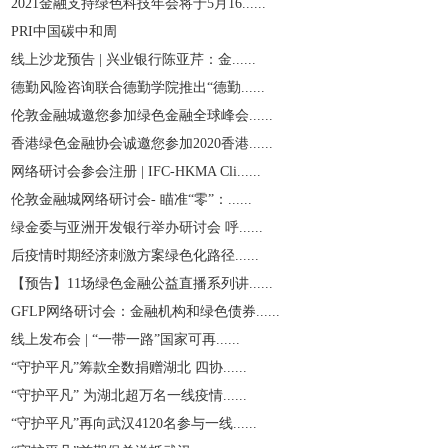
2021金融支持绿色科技年会将于5月16......
PRI中国碳中和周
线上沙龙预告 | 兴业银行陈亚芹：金......
德勤风险咨询联合德勤学院推出“德勤......
伦敦金融城邀您参加绿色金融全球峰会......
香港绿色金融协会诚邀您参加2020香港......
网络研讨会参会注册 | IFC-HKMA Cli......
伦敦金融城网络研讨会- 瞄准“零”：......
绿金委与亚洲开发银行举办研讨会 呼......
后疫情时期经济刺激方案绿色化路径......
【预告】11场绿色金融公益直播系列讲......
GFLP网络研讨会：金融机构和绿色债券......
线上发布会 | “一带一路”国家可再......
“守护平凡”筹款全数捐赠湖北 四协......
“守护平凡” 为湖北超万名一线疫情......
“守护平凡”再向武汉4120名参与一线......