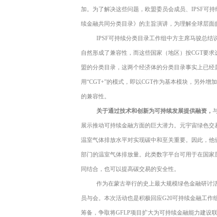
加。为了解决这些问题，欧盟委员会成员、
IPSF
可持
续金融共同分类目录》的主旨演讲，为理解全球层面
IPSF
可持续分类目录工作组中方主席马骏总结
自然形成了兼容性，而这些国家（地区）按
CGT
要求
盟的分类目录，这两个经济体的分类目录事实上已经
用“
CGT+
”的模式，即以
CGT
作为基本模块，另外增加
的兼容性。
关于通过技术和创新为可持续发展提供融资，
展示推动可持续金融方面的巨大潜力。元宇宙绿色交
温室气体排放水平对实现碳中和至关重要。因此，他
部门的温室气体排放量。此类数字平台可用于在国家
同结合，也可以提高碳交易的安全性。
作为在蒙古举行的史上最大规模绿色金融研讨
员与会。本次活动也是积极回应
G20
可持续金融工作
筹备，争取将
GFLP
项目扩大为可持续金融能力建设