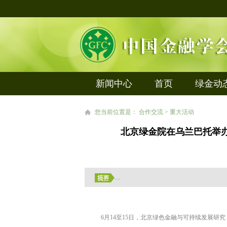
新闻中心
首页
绿金动
您当前位置是： 合作交流 > 重大活动
北京绿金院在乌兰巴托举
....
6
月
14
至
15
日，北京绿色金融与可持续发展研究