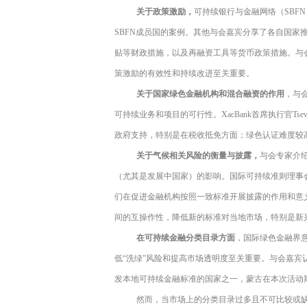
关于政策激励，
可持续银行与金融网络（
SBFN
SBFN
成员国的案例。其他与会嘉宾分享了各自国家
贴等财政措施，以及再融资工具等货币政策措施。与
策激励的有效性和持续改进至关重要。
关于国家绿色金融机构和混合融资的作用
，与
可持续业务和项目的可行性。
XacBank
首席执行官
Tse
政府支持，特别是在税收抵免方面；绿色认证难度较
关于气候相关风险的衡量与披露，
与会专家介
（尤其是发展中国家）的影响。国际可持续准则理事
们在促进金融机构按照一致标准开展披露的作用和意
间的互操作性，降低新的标准对当地市场，特别是新
在可持续金融分类目录方面
，国际绿色金融界
低“洗绿”风险和提高市场透明度至关重要。与会嘉
发本地可持续金融标准的国家之一，蒙古在本次活动
然而，当市场上的分类目录过多且不可比较或缺