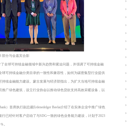
3
部分与会嘉宾合影
讨了全球可持续金融领域中新兴趋势和紧迫问题，并强调了可持续金融
全球可持续金融分类目录的一致性和兼容性，如何为碳密集型行业提供
可持续金融能力建设。蒙古发展与经济部指出，为扩大当地可持续金融
司推广绿色建筑，设立行业协会以推动绿色贷款支持高效采暖设备，以
Bank
）首席执行副总裁
Erdenedelger Bavlai
介绍了在实体企业中推广绿色
银行已经针对客户启动了与
SDG
一致的绿色业务能力建设，计划于
2023
0
％。