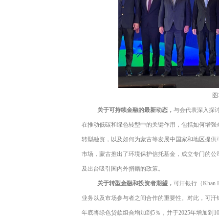
图
关于可持续金融的最新动态，
与会代表深入探
在推动低碳和绿色转型中的关键作用，包括如何增强
转型融资，以及如何为蒙古等发展中国家和地区提供
市场，蒙古推出了环境保护信托基金，成立专门的公
及出台吸引国内外捐赠的政策。
关于转型金融和投资者期望，
可汗银行（
Khan 
业务以及市场参与者之间合作的重要性。对此，可汗
年底将绿色贷款组合增加到
5
％，并于
2025
年增加到
1