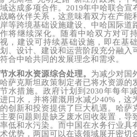
域达成多项合作。2019年中哈联合
战略伙伴关系，这意味着双方在产能
岸等跨境基础设施建设、中哈国际道
作将继续深化。随着中哈双方对可
视，建设可持续基础设施，即在基
划、设计、建设和运营阶段充分融入
符合中哈共同的发展理念和需求。
节水和水资源综合处理。
为减少对国
哈萨克斯坦政策制定者已将水资源的
节水措施。政府计划到2030年每年
进口水，并将灌溉用水减少40%，这
的创新和投资提供了巨大机遇。哈萨
主要问题则是缺乏废水回收装置，导
率低和水污染。而中国在水务行业具
术优势，两国可以在该领域展开密切