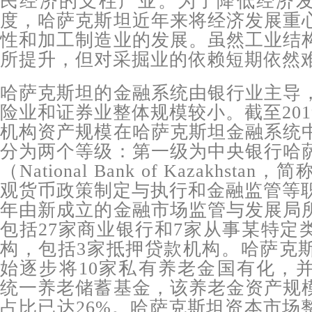
民经济的支柱产业。为了降低经济
度，哈萨克斯坦近年来将经济发展重
性和加工制造业的发展。虽然工业结
所提升，但对采掘业的依赖短期依然
哈萨克斯坦的金融系统由银行业主导
险业和证券业整体规模较小。截至20
机构资产规模在哈萨克斯坦金融系统
分为两个等级：第一级为中央银行哈
（National Bank of Kazakhst
观货币政策制定与执行和金融监管等职
年由新成立的金融市场监管与发展局
包括27家商业银行和7家从事某特定
构，包括3家抵押贷款机构。哈萨克斯
始逐步将10家私有养老金国有化，并
统一养老储蓄基金，该养老金资产规
占比已达26%。哈萨克斯坦资本市场